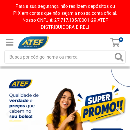
Para a sua segurança, não realizem depósitos ou
PIX em contas que não sejam a nossa conta oficial.
Nosso CNPJ é: 27.717.135/0001-29 ATEF
DISTRIBUIDORA EIRELI
0