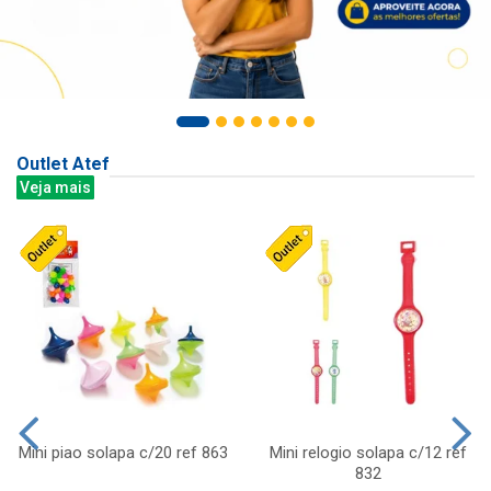
Outlet Atef
Veja mais
Mini piao solapa c/20 ref 863
Mini relogio solapa c/12 ref
832