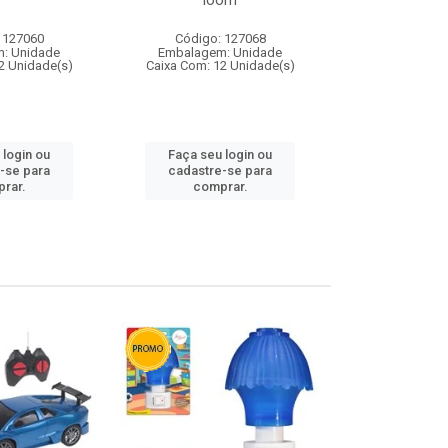
loom
 127060
Código: 127068
Código:
: Unidade
Embalagem: Unidade
Embalagem
2 Unidade(s)
Caixa Com: 12 Unidade(s)
Caixa Com: 1
 login ou
Faça seu login ou
Faça seu 
-se para
cadastre-se para
cadastre
rar.
comprar.
comp