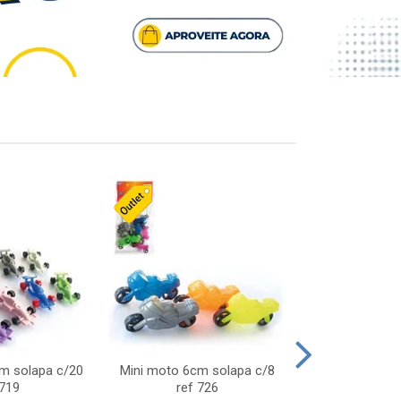
cm solapa c/20
Mini moto 6cm solapa c/8
Giro helice so
 719
ref 726
75