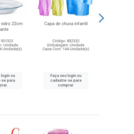
 vidro 22cm
Capa de chuva infantil
Jg prato fun
ante
diam
 501323
Código: 832332
Código:
: Unidade
Embalagem: Unidade
Embalagem
4 Unidade(s)
Caixa Com: 144 Unidade(s)
Caixa Com: 6
 login ou
Faça seu login ou
Faça seu 
-se para
cadastre-se para
cadastre
rar.
comprar.
comp