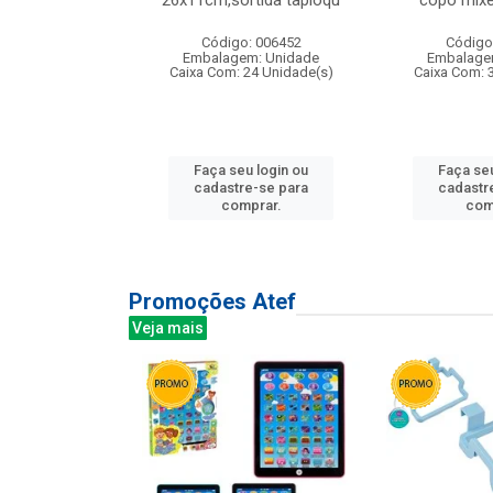
irios
26x11cm,sortida tapioqu
copo mixe
: 135177
Código: 006452
Código
m: Unidade
Embalagem: Unidade
Embalage
12 Unidade(s)
Caixa Com: 24 Unidade(s)
Caixa Com: 
u login ou
Faça seu login ou
Faça seu
e-se para
cadastre-se para
cadastr
prar.
comprar.
com
Promoções Atef
Veja mais