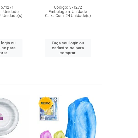
 571271
Código: 571272
Código:
: Unidade
Embalagem: Unidade
Embalagem
4 Unidade(s)
Caixa Com: 24 Unidade(s)
Caixa Com: 4
 login ou
Faça seu login ou
Faça seu 
-se para
cadastre-se para
cadastre
rar.
comprar.
comp