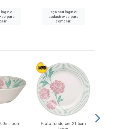
 login ou
Faça seu login ou
Faça seu 
-se para
cadastre-se para
cadastre
rar.
comprar.
comp
 500ml loom
Prato fundo cer 21,5cm
Prato raso c