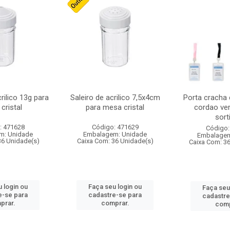
crilico 13g para
Saleiro de acrilico 7,5x4cm
Porta cracha
cristal
para mesa cristal
cordao ver
sort
: 471628
Código: 471629
Código:
m: Unidade
Embalagem: Unidade
Embalagem
36 Unidade(s)
Caixa Com: 36 Unidade(s)
Caixa Com: 3
 login ou
Faça seu login ou
Faça seu
e-se para
cadastre-se para
cadastre
prar.
comprar.
comp