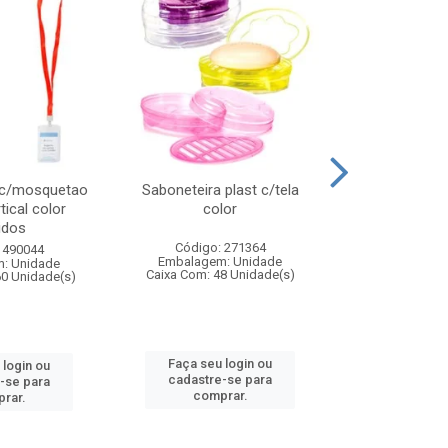
 c/mosquetao
Saboneteira plast c/tela
Prato plas
tical color
color
colo
idos
Código: 271364
Código:
 490044
Embalagem: Unidade
Embalagem
: Unidade
Caixa Com: 48 Unidade(s)
Caixa Com: 4
60 Unidade(s)
Faça seu login ou
Faça seu 
 login ou
cadastre-se para
cadastre
-se para
comprar.
comp
rar.