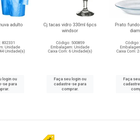
huva adulto
Cj tacas vidro 330ml 6pcs
Prato fundo
windsor
diam
: 832331
Código: 500859
Código:
m: Unidade
Embalagem: Unidade
Embalagem
44 Unidade(s)
Caixa Com: 6 Unidade(s)
Caixa Com: 2
 login ou
Faça seu login ou
Faça seu
e-se para
cadastre-se para
cadastre
prar.
comprar.
comp