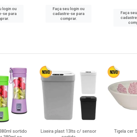
 login ou
Faça seu login ou
Faça seu
e-se para
cadastre-se para
cadastre
prar.
comprar.
comp
380ml sortido
Lixeira plast 13lts c/ sensor
Tigela cer