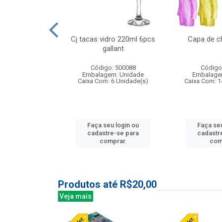
o raso 25,5cm
Cj tacas vidro 220ml 6pcs
Capa de c
e petala
gallant
: 503787
Código: 500088
Código
m: Unidade
Embalagem: Unidade
Embalage
24 Unidade(s)
Caixa Com: 6 Unidade(s)
Caixa Com: 1
u login ou
Faça seu login ou
Faça seu
e-se para
cadastre-se para
cadastr
prar.
comprar.
com
Produtos até R$20,00
Veja mais