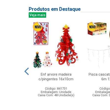
Produtos em Destaque
Veja mais
 450ml ref:833
Enf arvore madeira
Pisca cascat
c/pingentes 16x10cm
6m 1
: 402829
Código: 841731
Código
m: Unidade
Embalagem: Unidade
Embalage
24 Unidade(s)
Caixa Com: 48 Unidade(s)
Caixa Com: 