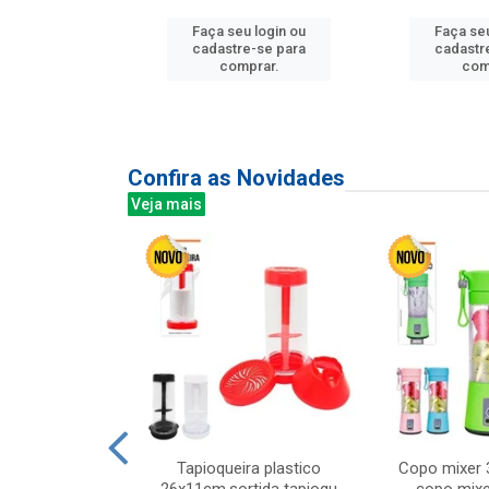
u login ou
Faça seu login ou
Faça seu
e-se para
cadastre-se para
cadastr
prar.
comprar.
com
Confira as Novidades
Veja mais
mesa cer 18cm
Tapioqueira plastico
Copo mixer 