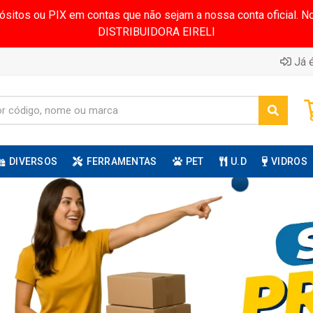
pósitos ou PIX em contas que não sejam a nossa conta oficial.
DISTRIBUIDORA EIRELI
Já é
DIVERSOS
FERRAMENTAS
PET
U.D
VIDROS