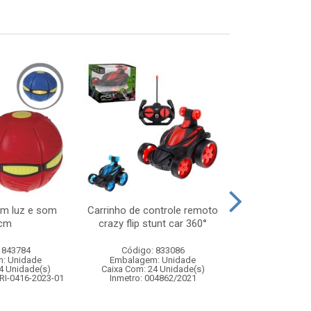
om luz e som
Carrinho de controle remoto
Lancador 2 
cm
crazy flip stunt car 360°
bolas de agu
 843784
Código: 833086
Código:
: Unidade
Embalagem: Unidade
Embalagem
4 Unidade(s)
Caixa Com: 24 Unidade(s)
Caixa Com: 6
RI-0416-2023-01
Inmetro: 004862/2021
Inmetro: 0