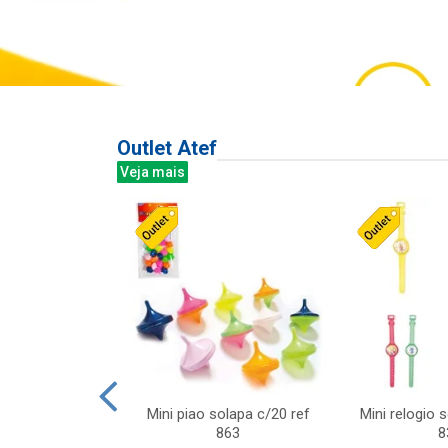
Outlet Atef
Veja mais
last c/div
Mini piao solapa c/20 ref
Mini relogio 
m ursinhos sor
863
8