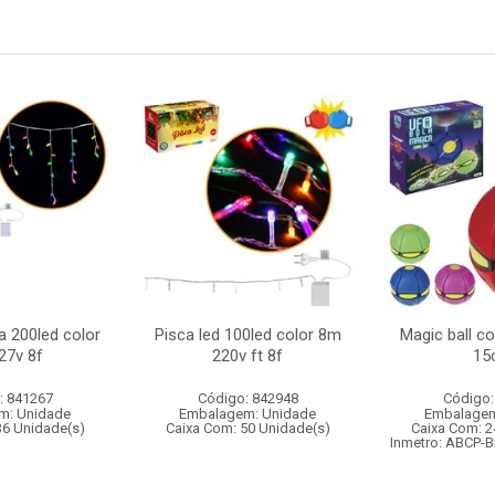
a 200led color
Pisca led 100led color 8m
Magic ball c
27v 8f
220v ft 8f
15
: 841267
Código: 842948
Código:
m: Unidade
Embalagem: Unidade
Embalagem
36 Unidade(s)
Caixa Com: 50 Unidade(s)
Caixa Com: 2
Inmetro: ABCP-B