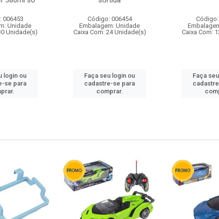
r 380ml so
sortida
: 006453
Código: 006454
Código:
m: Unidade
Embalagem: Unidade
Embalagem
30 Unidade(s)
Caixa Com: 24 Unidade(s)
Caixa Com: 1
 login ou
Faça seu login ou
Faça seu
e-se para
cadastre-se para
cadastre
prar.
comprar.
comp