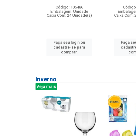
: 275814
Código: 106486
Código
m: Unidade
Embalagem: Unidade
Embalage
240 Unidade(s)
Caixa Com: 24 Unidade(s)
Caixa Com: 
u login ou
Faça seu login ou
Faça seu
e-se para
cadastre-se para
cadastr
prar.
comprar.
com
Inverno
Veja mais