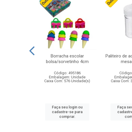
stico n.4 12cm
Borracha escolar
Paliteiro de a
bolsa/sorvetinho 4cm
mesa 
: 940550
Código: 495186
Código
m: Unidade
Embalagem: Unidade
Embalage
24 Unidade(s)
Caixa Com: 576 Unidade(s)
Caixa Com: 
u login ou
Faça seu login ou
Faça seu
e-se para
cadastre-se para
cadastr
prar.
comprar.
com