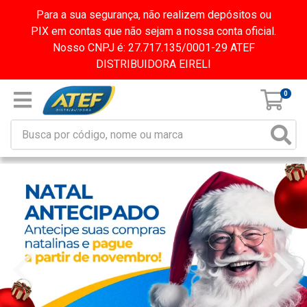
Para a sua segurança, não realizem depósitos ou
PIX em contas que não sejam a nossa conta oficial.
Nosso CNPJ é: 27.717.135/0001-29 ATEF
DISTRIBUIDORA EIRELI
0