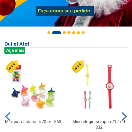
Outlet Atef
Veja mais
Mini piao solapa c/20 ref 863
Mini relogio solapa c/12 ref
832