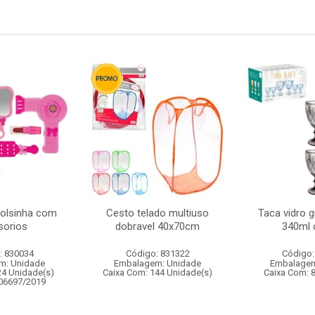
bolsinha com
Cesto telado multiuso
Taca vidro gr
sorios
dobravel 40x70cm
340ml 
: 830034
Código: 831322
Código:
m: Unidade
Embalagem: Unidade
Embalagem
24 Unidade(s)
Caixa Com: 144 Unidade(s)
Caixa Com: 
006697/2019