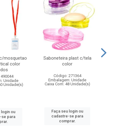
 c/mosquetao
Saboneteira plast c/tela
Prato plas
tical color
color
colo
idos
Código: 271364
Código:
 490044
Embalagem: Unidade
Embalagem
: Unidade
Caixa Com: 48 Unidade(s)
Caixa Com: 4
60 Unidade(s)
Faça seu login ou
Faça seu 
 login ou
cadastre-se para
cadastre
-se para
comprar.
comp
rar.