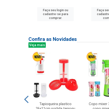
u login ou
Faça seu login ou
Faça seu
e-se para
cadastre-se para
cadastr
prar.
comprar.
com
Confira as Novidades
Veja mais
mesa cer 18cm
Tapioqueira plastico
Copo mixer 
irios
26x11cm,sortida tapioqu
copo mixe