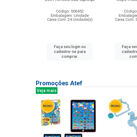
: 135177
Código: 006452
Código
m: Unidade
Embalagem: Unidade
Embalage
12 Unidade(s)
Caixa Com: 24 Unidade(s)
Caixa Com: 
u login ou
Faça seu login ou
Faça seu
e-se para
cadastre-se para
cadastr
prar.
comprar.
com
Promoções Atef
Veja mais