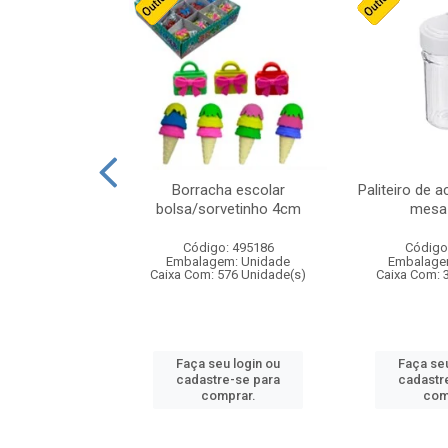
cores sortidas
Borracha escolar
Paliteiro de a
ref 130s
bolsa/sorvetinho 4cm
mesa 
: 826147
Código: 495186
Código
m: Unidade
Embalagem: Unidade
Embalage
160 Unidade(s)
Caixa Com: 576 Unidade(s)
Caixa Com: 
u login ou
Faça seu login ou
Faça seu
e-se para
cadastre-se para
cadastr
prar.
comprar.
com