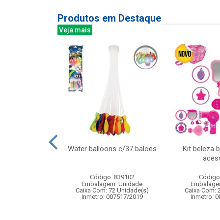
Produtos em Destaque
Veja mais
on 5pcs sacola
Water balloons c/37 baloes
Kit beleza 
aces
: 831684
Código: 839102
Código
m: Unidade
Embalagem: Unidade
Embalage
24 Unidade(s)
Caixa Com: 72 Unidade(s)
Caixa Com: 
006717/2019
Inmetro: 007517/2019
Inmetro: 