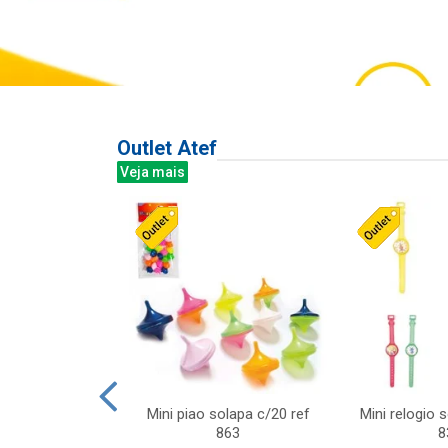
Outlet Atef
Veja mais
last c/div
Mini piao solapa c/20 ref
Mini relogio 
m ursinhos sor
863
8