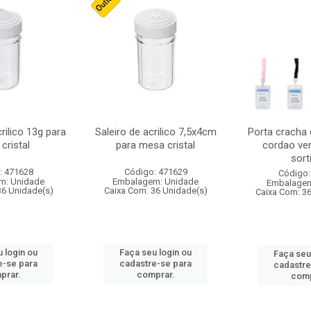
crilico 13g para
Saleiro de acrilico 7,5x4cm
Porta cracha
cristal
para mesa cristal
cordao ver
sort
: 471628
Código: 471629
Código:
m: Unidade
Embalagem: Unidade
Embalagem
36 Unidade(s)
Caixa Com: 36 Unidade(s)
Caixa Com: 3
 login ou
Faça seu login ou
Faça seu
e-se para
cadastre-se para
cadastre
prar.
comprar.
comp