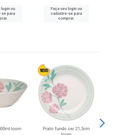
 login ou
Faça seu login ou
Faça seu 
-se para
cadastre-se para
cadastre
rar.
comprar.
comp
 500ml loom
Prato fundo cer 21,5cm
Prato raso c
loom