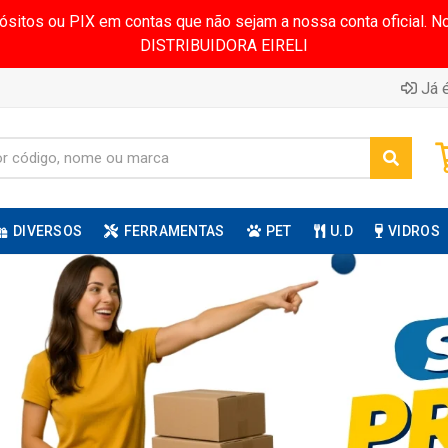
pósitos ou PIX em contas que não sejam a nossa conta oficial.
DISTRIBUIDORA EIRELI
Já é
DIVERSOS
FERRAMENTAS
PET
U.D
VIDROS