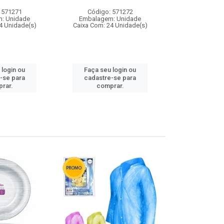
 571271
Código: 571272
Código:
: Unidade
Embalagem: Unidade
Embalagem
4 Unidade(s)
Caixa Com: 24 Unidade(s)
Caixa Com: 4
 login ou
Faça seu login ou
Faça seu 
-se para
cadastre-se para
cadastre
rar.
comprar.
comp