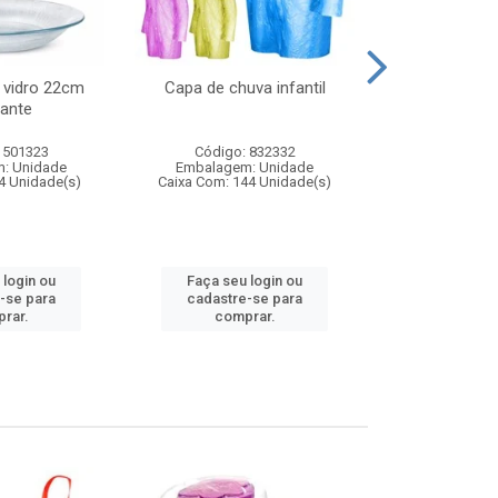
 vidro 22cm
Capa de chuva infantil
Jg prato fun
ante
diam
 501323
Código: 832332
Código:
: Unidade
Embalagem: Unidade
Embalagem
4 Unidade(s)
Caixa Com: 144 Unidade(s)
Caixa Com: 6
 login ou
Faça seu login ou
Faça seu 
-se para
cadastre-se para
cadastre
rar.
comprar.
comp