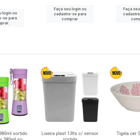
Faça seu login ou
Faça seu
 login ou
cadastre-se para
cadastre
e-se para
comprar.
comp
prar.
380ml sortido
Lixeira plast 13lts c/ sensor
Tigela cer
r 380ml so
sortida