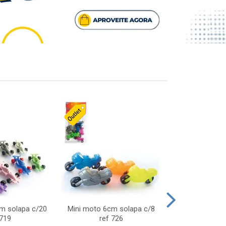
cm solapa c/20
Mini moto 6cm solapa c/8
Giro helice so
 719
ref 726
75