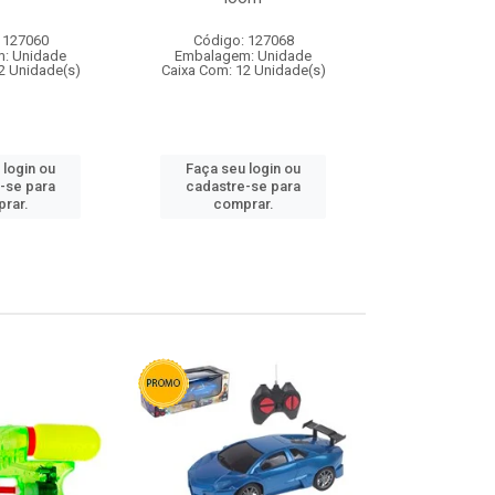
 127060
Código: 127068
Código:
: Unidade
Embalagem: Unidade
Embalagem
2 Unidade(s)
Caixa Com: 12 Unidade(s)
Caixa Com: 1
 login ou
Faça seu login ou
Faça seu 
-se para
cadastre-se para
cadastre
rar.
comprar.
comp