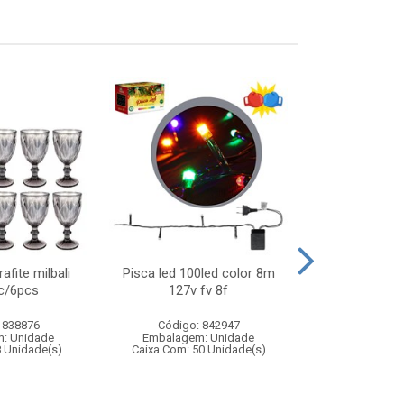
afite milbali
Pisca led 100led color 8m
Pistola lanc
c/6pcs
127v fv 8f
 838876
Código: 842947
Código:
: Unidade
Embalagem: Unidade
Embalagem
8 Unidade(s)
Caixa Com: 50 Unidade(s)
Caixa Com: 2
Inmetro: 0