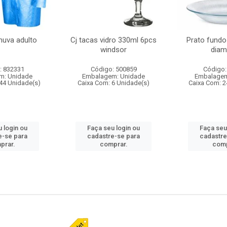
huva adulto
Cj tacas vidro 330ml 6pcs
Prato fundo
windsor
diam
: 832331
Código: 500859
Código:
m: Unidade
Embalagem: Unidade
Embalagem
44 Unidade(s)
Caixa Com: 6 Unidade(s)
Caixa Com: 2
 login ou
Faça seu login ou
Faça seu
e-se para
cadastre-se para
cadastre
prar.
comprar.
comp