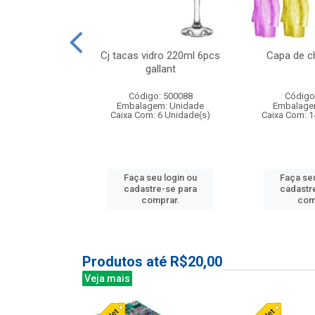
o raso 25,5cm
Cj tacas vidro 220ml 6pcs
Capa de c
e petala
gallant
: 503787
Código: 500088
Código
m: Unidade
Embalagem: Unidade
Embalage
24 Unidade(s)
Caixa Com: 6 Unidade(s)
Caixa Com: 1
u login ou
Faça seu login ou
Faça seu
e-se para
cadastre-se para
cadastr
prar.
comprar.
com
Produtos até R$20,00
Veja mais