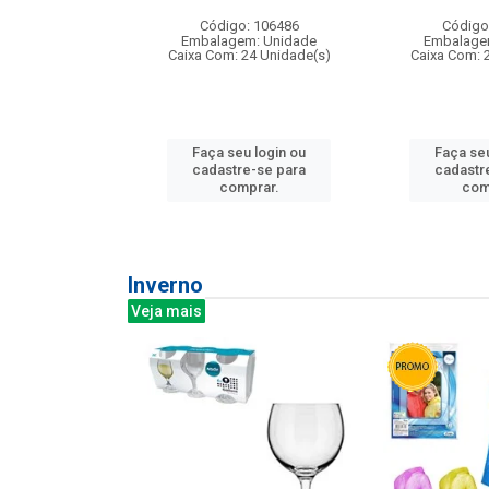
: 275814
Código: 106486
Código
m: Unidade
Embalagem: Unidade
Embalage
240 Unidade(s)
Caixa Com: 24 Unidade(s)
Caixa Com: 
u login ou
Faça seu login ou
Faça seu
e-se para
cadastre-se para
cadastr
prar.
comprar.
com
Inverno
Veja mais