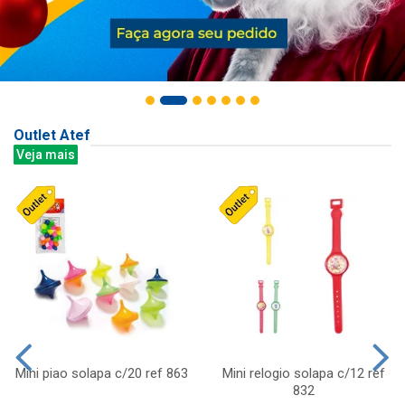
Outlet Atef
Veja mais
Mini piao solapa c/20 ref 863
Mini relogio solapa c/12 ref
832