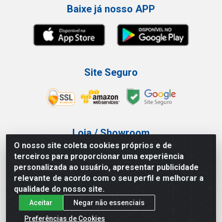
Baixe já nosso APP
Site Seguro
Loja / Showroom
O nosso site coleta cookies próprios e de
Tel.: (11) 3227-0546
terceiros para proporcionar uma experiência
Av Vautier, 587/597 - Pari - São Paulo/SP
personalizada ao usuário, apresentar publicidade
relevante de acordo com o seu perfil e melhorar a
qualidade do nosso site.
Aceitar
Negar não essenciais
Atef Distribuidora LTDA - Av. Vautier, 585/597 - Pari - São
Paulo/SP - CEP 03.032-000 - CNPJ 27.717.135/0001-29
Preferências de Cookies