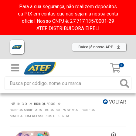
Para a sua segurança, não realizem depósitos
ou PIX em contas que não sejam a nossa conta
oficial. Nosso CNPJ é: 27.717.135/0001-29
ATEF DISTRIBUIDORA EIRELI
Baixe já nosso APP
0
VOLTAR
INÍCIO
BRINQUEDOS
BONECA ABBIE FADA TROCA ROUPA SEREIA – BONECA
MAGICA COM ACESSORIOS DE SEREIA