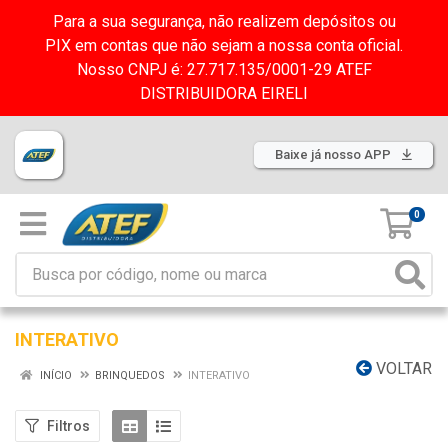
Para a sua segurança, não realizem depósitos ou
PIX em contas que não sejam a nossa conta oficial.
Nosso CNPJ é: 27.717.135/0001-29 ATEF
DISTRIBUIDORA EIRELI
Baixe já nosso APP
0
INTERATIVO
VOLTAR
INÍCIO
BRINQUEDOS
INTERATIVO
Filtros