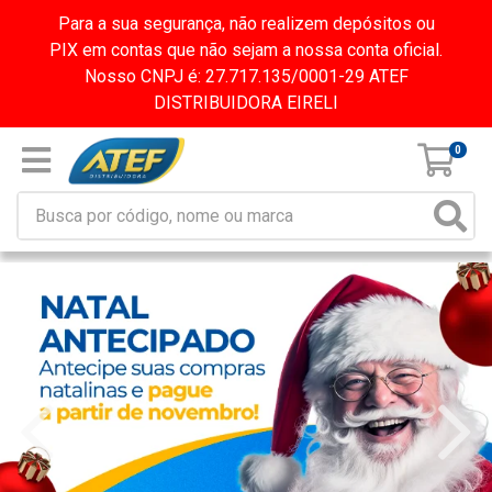
Para a sua segurança, não realizem depósitos ou
PIX em contas que não sejam a nossa conta oficial.
Nosso CNPJ é: 27.717.135/0001-29 ATEF
DISTRIBUIDORA EIRELI
0