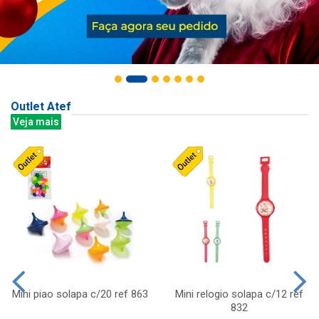
Outlet Atef
Veja mais
Mini piao solapa c/20 ref 863
Mini relogio solapa c/12 ref
832