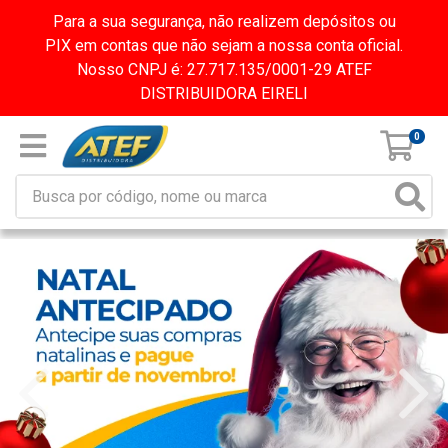
Para a sua segurança, não realizem depósitos ou
PIX em contas que não sejam a nossa conta oficial.
Nosso CNPJ é: 27.717.135/0001-29 ATEF
DISTRIBUIDORA EIRELI
0