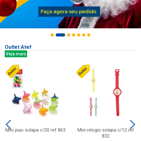
Outlet Atef
Veja mais
Mini piao solapa c/20 ref 863
Mini relogio solapa c/12 ref
832