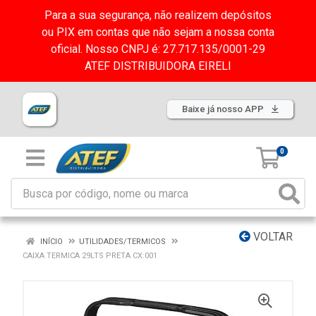
Para a sua segurança, não realizem depósitos
ou PIX em contas que não sejam a nossa conta
oficial. Nosso CNPJ é: 27.717.135/0001-29
ATEF DISTRIBUIDORA EIRELI
Baixe já nosso APP
0
VOLTAR
INÍCIO
UTILIDADES/TERMICOS
CAIXA TERMICA 29LTS PRETA CX:001