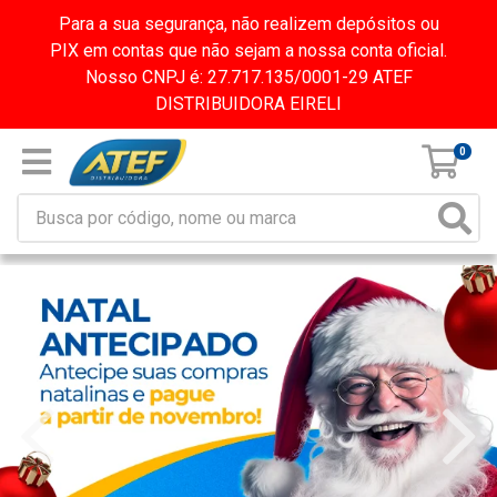
Para a sua segurança, não realizem depósitos ou
PIX em contas que não sejam a nossa conta oficial.
Nosso CNPJ é: 27.717.135/0001-29 ATEF
DISTRIBUIDORA EIRELI
0