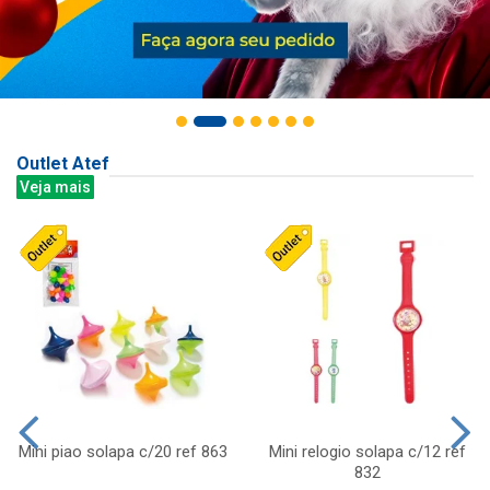
Outlet Atef
Veja mais
Mini piao solapa c/20 ref 863
Mini relogio solapa c/12 ref
832