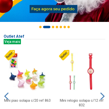
Outlet Atef
Veja mais
Mini piao solapa c/20 ref 863
Mini relogio solapa c/12 ref
832