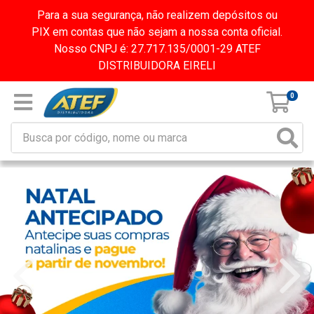
Para a sua segurança, não realizem depósitos ou
PIX em contas que não sejam a nossa conta oficial.
Nosso CNPJ é: 27.717.135/0001-29 ATEF
DISTRIBUIDORA EIRELI
0