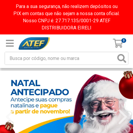
Para a sua segurança, não realizem depósitos ou
PIX em contas que não sejam a nossa conta oficial.
Nosso CNPJ é: 27.717.135/0001-29 ATEF
DISTRIBUIDORA EIRELI
0