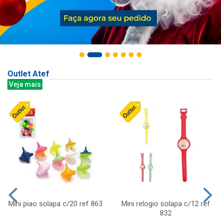
Outlet Atef
Veja mais
Mini piao solapa c/20 ref 863
Mini relogio solapa c/12 ref
832