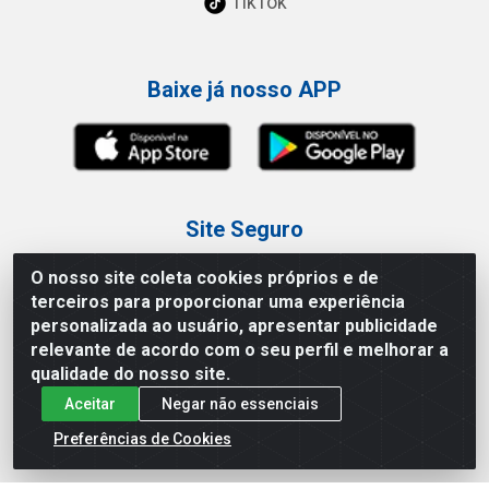
TikTok
Baixe já nosso APP
Site Seguro
O nosso site coleta cookies próprios e de
terceiros para proporcionar uma experiência
personalizada ao usuário, apresentar publicidade
relevante de acordo com o seu perfil e melhorar a
Loja / Showroom
qualidade do nosso site.
Aceitar
Negar não essenciais
Tel.: (11) 3227-0546
Av Vautier, 587/597 - Pari - São Paulo/SP
Preferências de Cookies