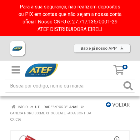
Para a sua segurança, não realizem depósitos
ou PIX em contas que não sejam a nossa conta
oficial. Nosso CNPJ é: 27.717.135/0001-29
ATEF DISTRIBUIDORA EIRELI
Baixe já nosso APP
0
VOLTAR
INÍCIO
UTILIDADES/PORCELANAS
CANECA PORC 300ML CHOCOLATE FAIXA SORTIDA
CX:036