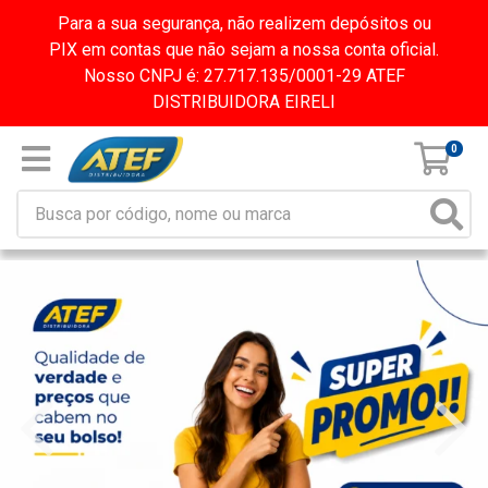
Para a sua segurança, não realizem depósitos ou
PIX em contas que não sejam a nossa conta oficial.
Nosso CNPJ é: 27.717.135/0001-29 ATEF
DISTRIBUIDORA EIRELI
0