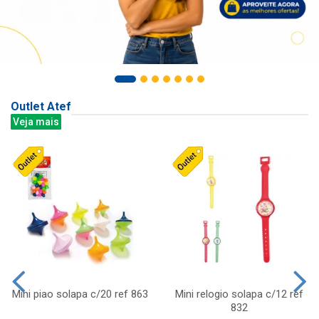
Outlet Atef
Veja mais
Mini piao solapa c/20 ref 863
Mini relogio solapa c/12 ref
832