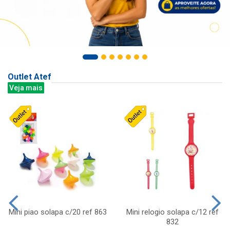
Outlet Atef
Veja mais
Mini piao solapa c/20 ref 863
Mini relogio solapa c/12 ref
832