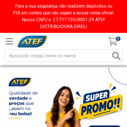
Para a sua segurança, não realizem depósitos ou
PIX em contas que não sejam a nossa conta oficial.
Nosso CNPJ é: 27.717.135/0001-29 ATEF
DISTRIBUIDORA EIRELI
0