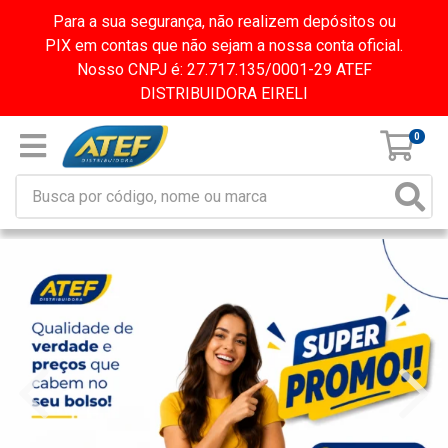
Para a sua segurança, não realizem depósitos ou
PIX em contas que não sejam a nossa conta oficial.
Nosso CNPJ é: 27.717.135/0001-29 ATEF
DISTRIBUIDORA EIRELI
0