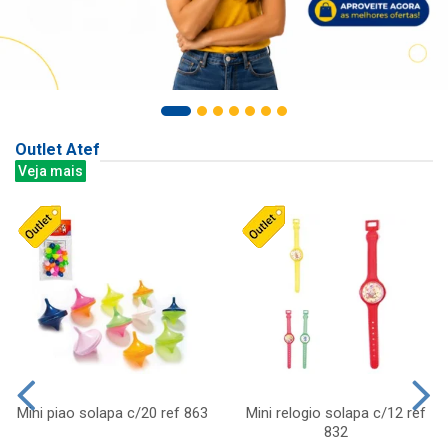
Outlet Atef
Veja mais
Mini piao solapa c/20 ref 863
Mini relogio solapa c/12 ref
832