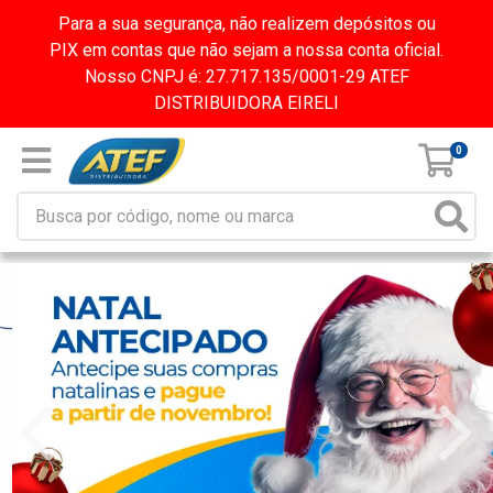
Para a sua segurança, não realizem depósitos ou
PIX em contas que não sejam a nossa conta oficial.
Nosso CNPJ é: 27.717.135/0001-29 ATEF
DISTRIBUIDORA EIRELI
0