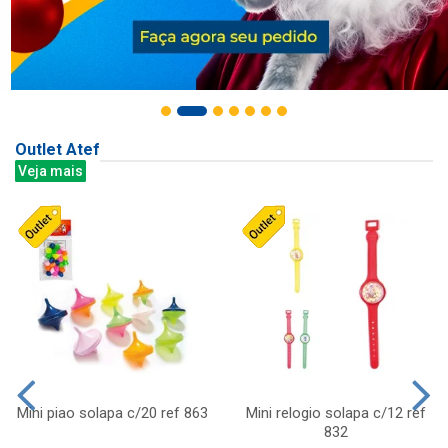
Outlet Atef
Veja mais
Mini piao solapa c/20 ref 863
Mini relogio solapa c/12 ref
832