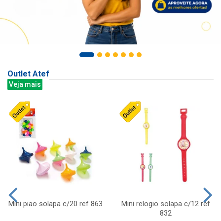
Outlet Atef
Veja mais
Mini piao solapa c/20 ref 863
Mini relogio solapa c/12 ref
832