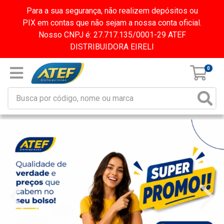
Para a sua segurança, não realizem depósitos ou
PIX em contas que não sejam a nossa conta oficial.
Nosso CNPJ é: 27.717.135/0001-29 ATEF
DISTRIBUIDORA EIRELI
0