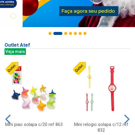
Outlet Atef
Veja mais
Mini piao solapa c/20 ref 863
Mini relogio solapa c/12 ref
832