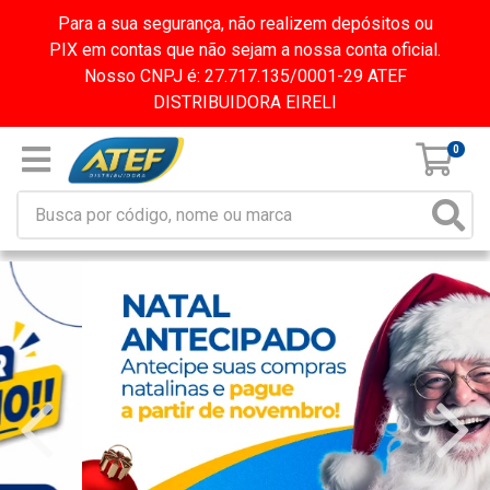
Para a sua segurança, não realizem depósitos ou
PIX em contas que não sejam a nossa conta oficial.
Nosso CNPJ é: 27.717.135/0001-29 ATEF
DISTRIBUIDORA EIRELI
0