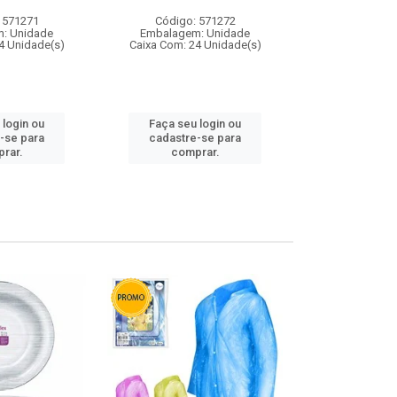
 571271
Código: 571272
Código:
: Unidade
Embalagem: Unidade
Embalagem
4 Unidade(s)
Caixa Com: 24 Unidade(s)
Caixa Com: 4
 login ou
Faça seu login ou
Faça seu 
-se para
cadastre-se para
cadastre
rar.
comprar.
comp