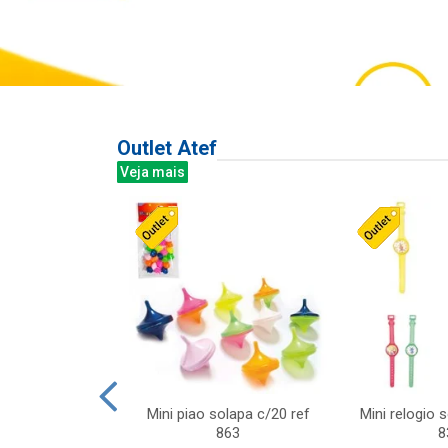
Outlet Atef
Veja mais
last c/div
Mini piao solapa c/20 ref
Mini relogio 
m ursinhos sor
863
8