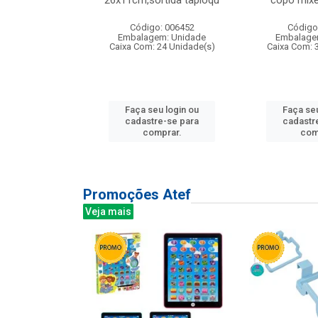
irios
26x11cm,sortida tapioqu
copo mixe
: 135177
Código: 006452
Código
m: Unidade
Embalagem: Unidade
Embalage
12 Unidade(s)
Caixa Com: 24 Unidade(s)
Caixa Com: 
u login ou
Faça seu login ou
Faça seu
e-se para
cadastre-se para
cadastr
prar.
comprar.
com
Promoções Atef
Veja mais