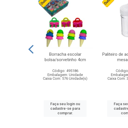
stico n.4 12cm
Borracha escolar
Paliteiro de a
bolsa/sorvetinho 4cm
mesa 
: 940550
Código: 495186
Código
m: Unidade
Embalagem: Unidade
Embalage
24 Unidade(s)
Caixa Com: 576 Unidade(s)
Caixa Com: 
u login ou
Faça seu login ou
Faça seu
e-se para
cadastre-se para
cadastr
prar.
comprar.
com