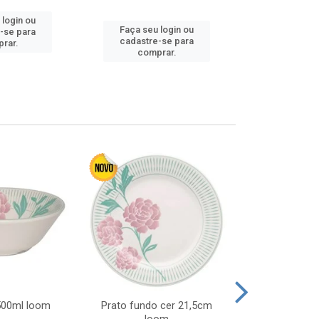
 login ou
Faça seu 
Faça seu login ou
-se para
cadastre
cadastre-se para
rar.
comp
comprar.
 500ml loom
Prato fundo cer 21,5cm
Prato raso c