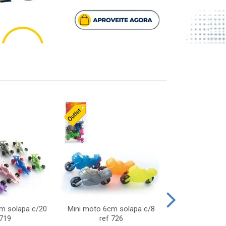
cm solapa c/20
Mini moto 6cm solapa c/8
Giro helice so
 719
ref 726
75