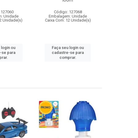
loom
 127060
Código: 127068
Código:
: Unidade
Embalagem: Unidade
Embalagem
2 Unidade(s)
Caixa Com: 12 Unidade(s)
Caixa Com: 1
 login ou
Faça seu login ou
Faça seu 
-se para
cadastre-se para
cadastre
rar.
comprar.
comp