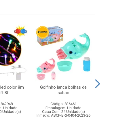
0led color 8m
Golfinho lanca bolhas de
Baralho plas
ft 8f
sabao
baralhos c
 842948
Código: 836461
Código:
: Unidade
Embalagem: Unidade
Embalagem
0 Unidade(s)
Caixa Com: 24 Unidade(s)
Caixa Com: 7
Inmetro: ABCP-BRI-0404-2023-26