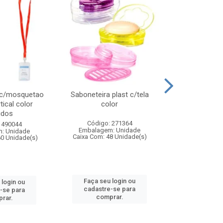
 c/mosquetao
Saboneteira plast c/tela
Prato plas
tical color
color
colo
idos
Código: 271364
Código:
 490044
Embalagem: Unidade
Embalagem
: Unidade
Caixa Com: 48 Unidade(s)
Caixa Com: 4
60 Unidade(s)
Faça seu login ou
Faça seu 
 login ou
cadastre-se para
cadastre
-se para
comprar.
comp
rar.