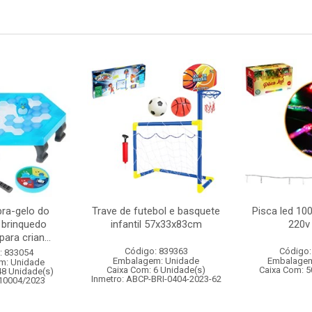
ra-gelo do
Trave de futebol e basquete
Pisca led 10
 brinquedo
infantil 57x33x83cm
220v 
ara crian...
Código: 839363
Código:
: 833054
Embalagem: Unidade
Embalagem
m: Unidade
Caixa Com: 6 Unidade(s)
Caixa Com: 5
48 Unidade(s)
Inmetro: ABCP-BRI-0404-2023-62
010004/2023