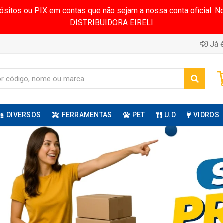
pósitos ou PIX em contas que não sejam a nossa conta oficial.
DISTRIBUIDORA EIRELI
Já é
DIVERSOS
FERRAMENTAS
PET
U.D
VIDROS