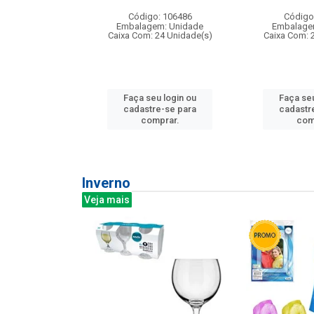
: 275814
Código: 106486
Código
m: Unidade
Embalagem: Unidade
Embalage
240 Unidade(s)
Caixa Com: 24 Unidade(s)
Caixa Com: 
u login ou
Faça seu login ou
Faça seu
e-se para
cadastre-se para
cadastr
prar.
comprar.
com
Inverno
Veja mais