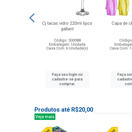
o raso 25,5cm
Cj tacas vidro 220ml 6pcs
Capa de c
e petala
gallant
: 503787
Código: 500088
Código
m: Unidade
Embalagem: Unidade
Embalage
24 Unidade(s)
Caixa Com: 6 Unidade(s)
Caixa Com: 1
u login ou
Faça seu login ou
Faça seu
e-se para
cadastre-se para
cadastr
prar.
comprar.
com
Produtos até R$20,00
Veja mais