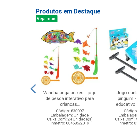
Produtos em Destaque
Veja mais
 niveis 190l
Varinha pega peixes - jogo
Jogo queb
x25cm
de pesca interativo para
pinguim -
criancas...
educativo p
: 831938
Código: 830097
Código
m: Unidade
Embalagem: Unidade
Embalage
12 Unidade(s)
Caixa Com: 24 Unidade(s)
Caixa Com: 
007345/2018
Inmetro: 004586/2019
Inmetro: 