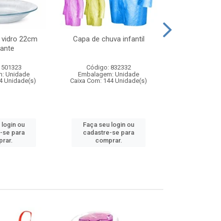
 vidro 22cm
Capa de chuva infantil
Jg prato fun
ante
diam
 501323
Código: 832332
Código:
: Unidade
Embalagem: Unidade
Embalagem
4 Unidade(s)
Caixa Com: 144 Unidade(s)
Caixa Com: 6
 login ou
Faça seu login ou
Faça seu 
-se para
cadastre-se para
cadastre
rar.
comprar.
comp