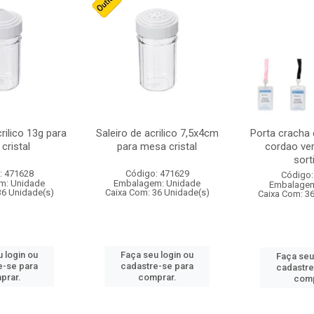
crilico 13g para
Saleiro de acrilico 7,5x4cm
Porta cracha
cristal
para mesa cristal
cordao ver
sort
: 471628
Código: 471629
Código:
m: Unidade
Embalagem: Unidade
Embalagem
36 Unidade(s)
Caixa Com: 36 Unidade(s)
Caixa Com: 3
 login ou
Faça seu login ou
Faça seu
e-se para
cadastre-se para
cadastre
prar.
comprar.
comp