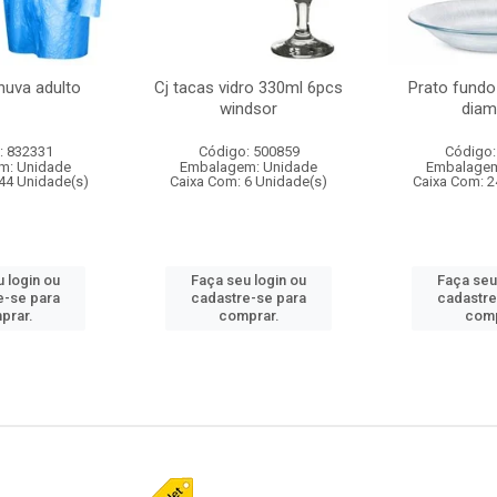
huva adulto
Cj tacas vidro 330ml 6pcs
Prato fundo
windsor
diam
: 832331
Código: 500859
Código:
m: Unidade
Embalagem: Unidade
Embalagem
44 Unidade(s)
Caixa Com: 6 Unidade(s)
Caixa Com: 2
 login ou
Faça seu login ou
Faça seu
e-se para
cadastre-se para
cadastre
prar.
comprar.
comp