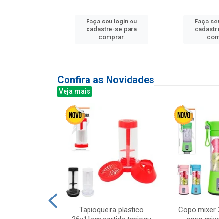
u login ou
Faça seu login ou
Faça seu
e-se para
cadastre-se para
cadastr
prar.
comprar.
com
Confira as Novidades
Veja mais
mesa cer 18cm
Tapioqueira plastico
Copo mixer 