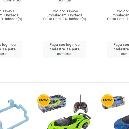
r 380ml so
sortida
: 006453
Código: 006454
Código:
m: Unidade
Embalagem: Unidade
Embalagem
30 Unidade(s)
Caixa Com: 24 Unidade(s)
Caixa Com: 1
 login ou
Faça seu login ou
Faça seu
e-se para
cadastre-se para
cadastre
prar.
comprar.
comp