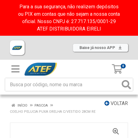
Para a sua segurança, não realizem depósitos
ou PIX em contas que não sejam a nossa conta
oficial. Nosso CNPJ é: 27.717.135/0001-29
ATEF DISTRIBUIDORA EIRELI
Baixe já nosso APP
0
VOLTAR
INÍCIO
PASCOA
COELHO PELUCIA PUXA ORELHA C/VESTIDO 28CM RE