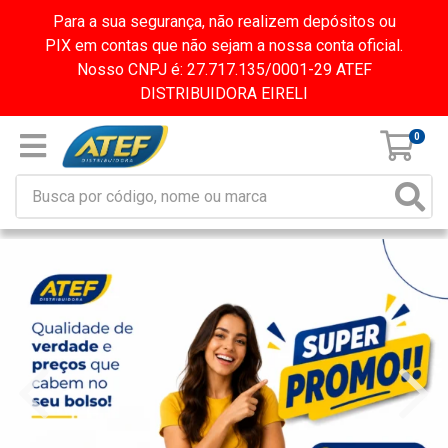
Para a sua segurança, não realizem depósitos ou
PIX em contas que não sejam a nossa conta oficial.
Nosso CNPJ é: 27.717.135/0001-29 ATEF
DISTRIBUIDORA EIRELI
0