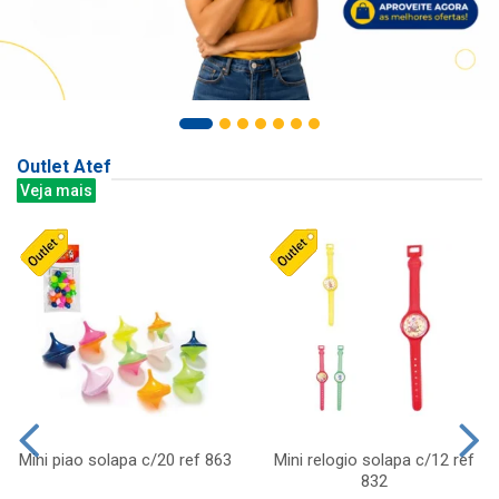
Outlet Atef
Veja mais
Mini piao solapa c/20 ref 863
Mini relogio solapa c/12 ref
832