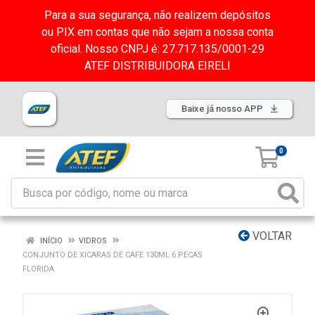
Para a sua segurança, não realizem depósitos
ou PIX em contas que não sejam a nossa conta
oficial. Nosso CNPJ é: 27.717.135/0001-29
ATEF DISTRIBUIDORA EIRELI
Baixe já nosso APP
0
VOLTAR
INÍCIO
VIDROS
CONJUNTO DE XICARAS DE CAFE 130ML 6 PECAS
FLORIDA