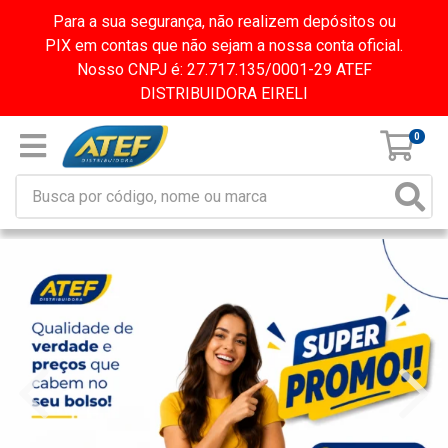
Para a sua segurança, não realizem depósitos ou
PIX em contas que não sejam a nossa conta oficial.
Nosso CNPJ é: 27.717.135/0001-29 ATEF
DISTRIBUIDORA EIRELI
0