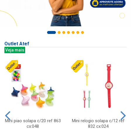
Outlet Atef
Veja mais
Mini piao solapa c/20 ref 863
Mini relogio solapa c/12 ref
cx:048
832 cx:024