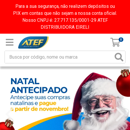
Para a sua segurança, não realizem depósitos ou
PIX em contas que não sejam a nossa conta oficial.
Nosso CNPJ é: 27.717.135/0001-29 ATEF
DISTRIBUIDORA EIRELI
0