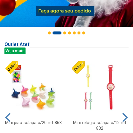
Outlet Atef
Veja mais
Mini piao solapa c/20 ref 863
Mini relogio solapa c/12 ref
832