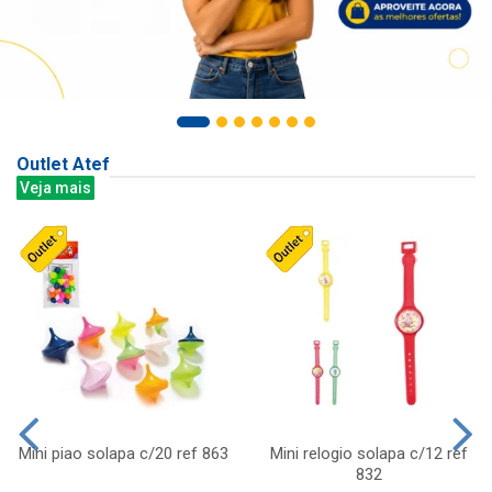
Outlet Atef
Veja mais
Mini piao solapa c/20 ref 863
Mini relogio solapa c/12 ref
832