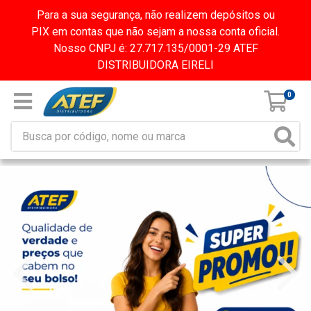
Para a sua segurança, não realizem depósitos ou
PIX em contas que não sejam a nossa conta oficial.
Nosso CNPJ é: 27.717.135/0001-29 ATEF
DISTRIBUIDORA EIRELI
0