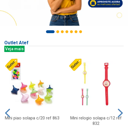
Outlet Atef
Veja mais
Mini piao solapa c/20 ref 863
Mini relogio solapa c/12 ref
832