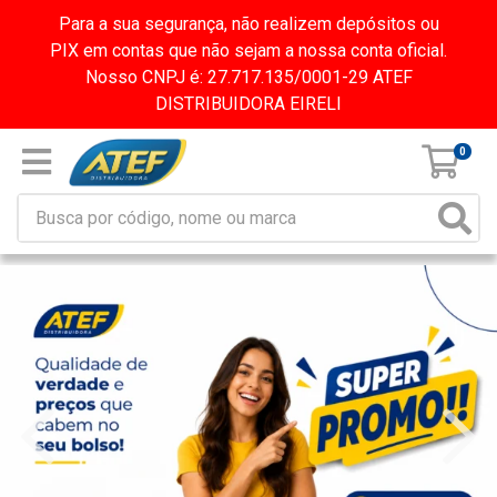
Para a sua segurança, não realizem depósitos ou
PIX em contas que não sejam a nossa conta oficial.
Nosso CNPJ é: 27.717.135/0001-29 ATEF
DISTRIBUIDORA EIRELI
0