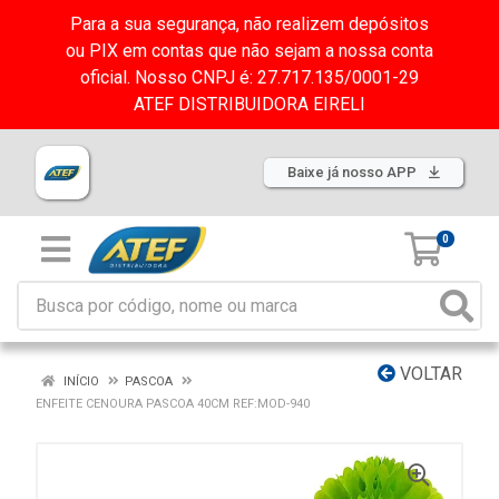
Para a sua segurança, não realizem depósitos
ou PIX em contas que não sejam a nossa conta
oficial. Nosso CNPJ é: 27.717.135/0001-29
ATEF DISTRIBUIDORA EIRELI
Baixe já nosso APP
0
VOLTAR
INÍCIO
PASCOA
ENFEITE CENOURA PASCOA 40CM REF:MOD-940