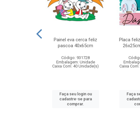
liz pascoa coelho
Painel eva cerca feliz
Placa fel
f 25x22cm
pascoa 40x65cm
26x25cm
digo: 932823
Código: 931728
Códig
agem: Unidade
Embalagem: Unidade
Embalag
m: 100 Unidade(s)
Caixa Com: 40 Unidade(s)
Caixa Com:
 seu login ou
Faça seu login ou
Faça se
astre-se para
cadastre-se para
cadast
comprar.
comprar.
co