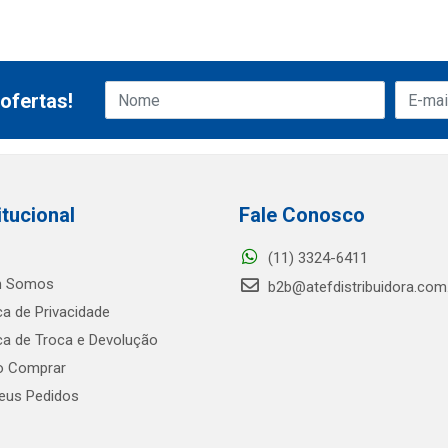
ofertas!
itucional
Fale Conosco
(11) 3324-6411
 Somos
b2b@atefdistribuidora.com
ica de Privacidade
ica de Troca e Devolução
 Comprar
us Pedidos