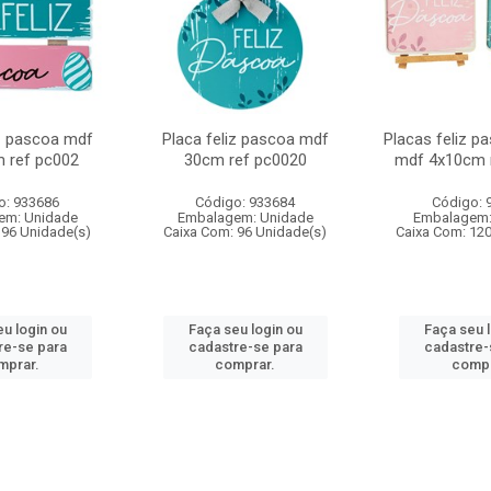
iz pascoa mdf
Placa feliz pascoa mdf
Placas feliz p
 ref pc002
30cm ref pc0020
mdf 4x10cm 
o: 933686
Código: 933684
Código: 
em: Unidade
Embalagem: Unidade
Embalagem:
 96 Unidade(s)
Caixa Com: 96 Unidade(s)
Caixa Com: 12
u login ou
Faça seu login ou
Faça seu 
re-se para
cadastre-se para
cadastre-
mprar.
comprar.
compr