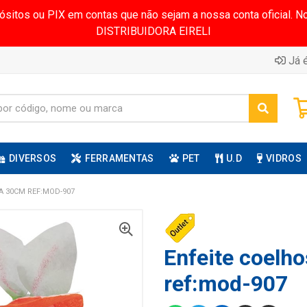
pósitos ou PIX em contas que não sejam a nossa conta oficial.
DISTRIBUIDORA EIRELI
Já é
DIVERSOS
FERRAMENTAS
PET
U.D
VIDROS
A 30CM REF:MOD-907
Enfeite coelh
ref:mod-907