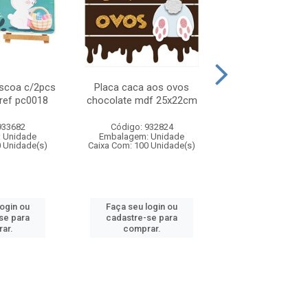
ascoa c/2pcs
Placa caca aos ovos
Placa feliz pasc
ref pc0018
chocolate mdf 25x22cm
mdf 25x2
933682
Código: 932824
Código: 932
 Unidade
Embalagem: Unidade
Embalagem: U
0 Unidade(s)
Caixa Com: 100 Unidade(s)
Caixa Com: 100 U
login ou
Faça seu login ou
Faça seu log
se para
cadastre-se para
cadastre-se 
ar.
comprar.
comprar