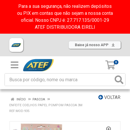
Para a sua segurança, não realizem depósitos
ou PIX em contas que não sejam a nossa conta
oficial. Nosso CNPJ é: 27.717.135/0001-29
ATEF DISTRIBUIDORA EIRELI
Baixe já nosso APP
0
VOLTAR
INÍCIO
PASCOA
ENFEITE COELHOS PAPEL POMPOM PASCOA 3M
REF:MOD-935