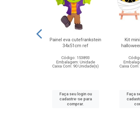
lloween mdf 25cm
Painel eva cutefrankstein
Kit min
ef hw0006
34x51cm ref
hallowee
digo: 932622
Código: 153893
Códig
agem: Unidade
Embalagem: Unidade
Embalag
om: 75 Unidade(s)
Caixa Com: 90 Unidade(s)
Caixa Com:
 seu login ou
Faça seu login ou
Faça se
astre-se para
cadastre-se para
cadast
comprar.
comprar.
co