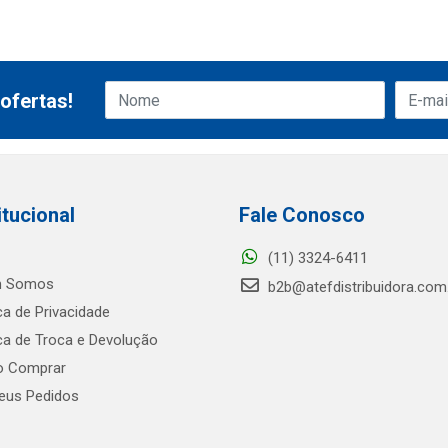
ofertas!
itucional
Fale Conosco
(11) 3324-6411
 Somos
b2b@atefdistribuidora.com
ica de Privacidade
ica de Troca e Devolução
 Comprar
us Pedidos