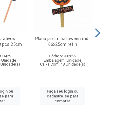
orativos
Placa jardim halloween mdf
Placa halloween
3 pcs 25cm
66x25cm ref h
ref hw00
933429
Código: 932692
Código: 932
 Unidade
Embalagem: Unidade
Embalagem: U
 Unidade(s)
Caixa Com: 48 Unidade(s)
Caixa Com: 75 Un
login ou
Faça seu login ou
Faça seu log
se para
cadastre-se para
cadastre-se 
ar.
comprar.
comprar