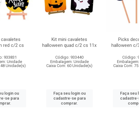
i cavaletes
Kit mini cavaletes
Picks dec
n red c/2 cs
halloween quad c/2 cs 11x
halloween c/
o: 933831
Código: 933440
Código: 
em: Unidade
Embalagem: Unidade
Embalagem:
 48 Unidade(s)
Caixa Com: 60 Unidade(s)
Caixa Com: 75
u login ou
Faça seu login ou
Faça seu 
re-se para
cadastre-se para
cadastre-
mprar.
comprar.
compr