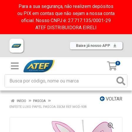
Para a sua segurança, não realizem depósitos
ou PIX em contas que não sejam a nossa conta
oficial. Nosso CNPJ é: 27.717.135/0001-29
ATEF DISTRIBUIDORA EIRELI
Baixe já nosso APP
0
VOLTAR
INÍCIO
PASCOA
ENFEITE LUXO PAPEL PASCOA 33CM REF:MOD-938