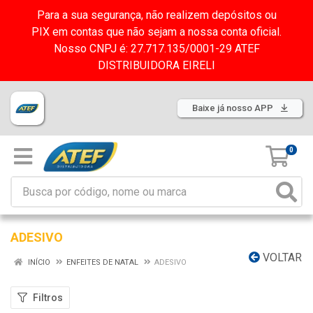
Para a sua segurança, não realizem depósitos ou
PIX em contas que não sejam a nossa conta oficial.
Nosso CNPJ é: 27.717.135/0001-29 ATEF
DISTRIBUIDORA EIRELI
Baixe já nosso APP
0
ADESIVO
VOLTAR
INÍCIO
ENFEITES DE NATAL
ADESIVO
Filtros