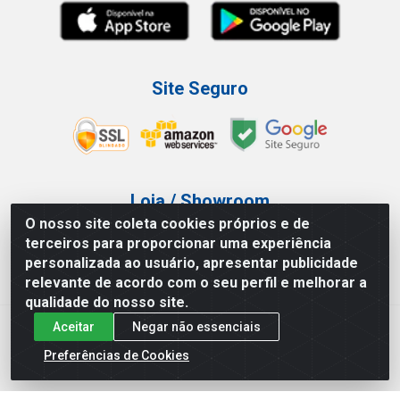
Site Seguro
Loja / Showroom
O nosso site coleta cookies próprios e de
Tel.: (11) 3227-0546
terceiros para proporcionar uma experiência
Av Vautier, 587/597 - Pari - São Paulo/SP
personalizada ao usuário, apresentar publicidade
relevante de acordo com o seu perfil e melhorar a
qualidade do nosso site.
Aceitar
Negar não essenciais
Atef Distribuidora LTDA - Av. Vautier, 585/597 - Pari - São
Paulo/SP - CEP 03.032-000 - CNPJ 27.717.135/0001-29
Preferências de Cookies