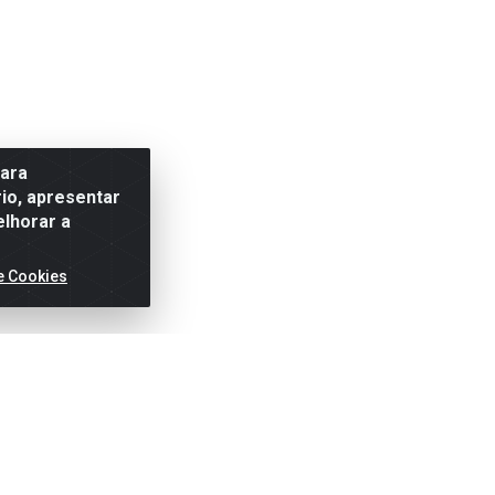
para
io, apresentar
elhorar a
e Cookies