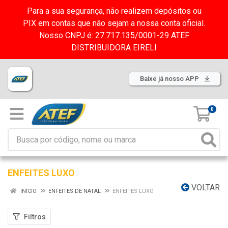
Para a sua segurança, não realizem depósitos ou
PIX em contas que não sejam a nossa conta oficial.
Nosso CNPJ é: 27.717.135/0001-29 ATEF
DISTRIBUIDORA EIRELI
Baixe já nosso APP
0
ENFEITES LUXO
VOLTAR
INÍCIO
ENFEITES DE NATAL
ENFEITES LUXO
Filtros