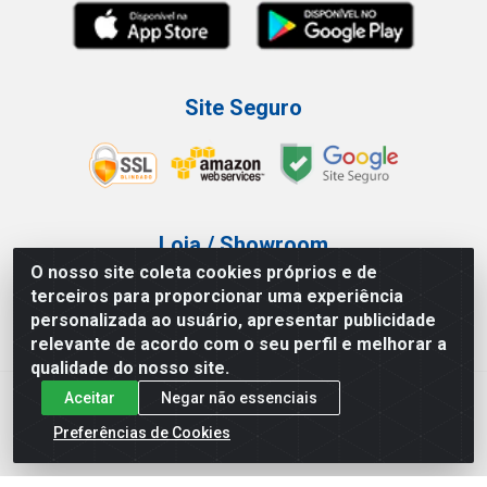
Site Seguro
Loja / Showroom
O nosso site coleta cookies próprios e de
Tel.: (11) 3227-0546
terceiros para proporcionar uma experiência
Av Vautier, 587/597 - Pari - São Paulo/SP
personalizada ao usuário, apresentar publicidade
relevante de acordo com o seu perfil e melhorar a
qualidade do nosso site.
Aceitar
Negar não essenciais
Atef Distribuidora LTDA - Av. Vautier, 585/597 - Pari - São
Paulo/SP - CEP 03.032-000 - CNPJ 27.717.135/0001-29
Preferências de Cookies