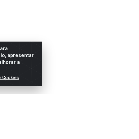
para
io, apresentar
elhorar a
e Cookies