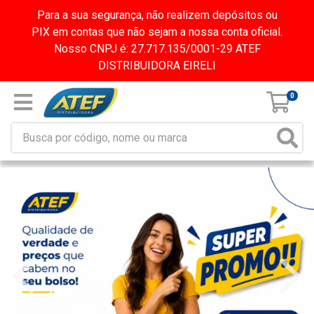
Para a sua segurança, não realizem depósitos ou
PIX em contas que não sejam a nossa conta oficial.
Nosso CNPJ é: 27.717.135/0001-29 ATEF
DISTRIBUIDORA EIRELI
0