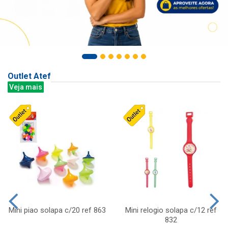
Outlet Atef
Veja mais
Mini piao solapa c/20 ref 863
Mini relogio solapa c/12 ref
832