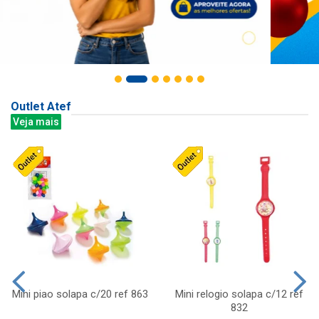
Outlet Atef
Veja mais
Mini piao solapa c/20 ref 863
Mini relogio solapa c/12 ref
832