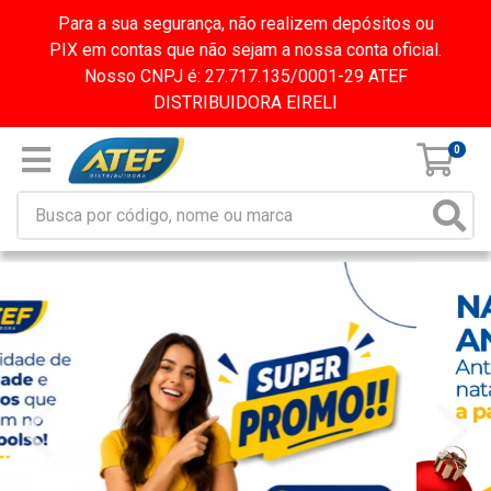
Para a sua segurança, não realizem depósitos ou
PIX em contas que não sejam a nossa conta oficial.
Nosso CNPJ é: 27.717.135/0001-29 ATEF
DISTRIBUIDORA EIRELI
0