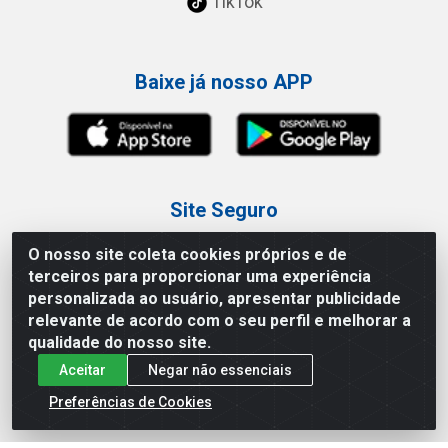
TikTok
Baixe já nosso APP
Site Seguro
O nosso site coleta cookies próprios e de
terceiros para proporcionar uma experiência
personalizada ao usuário, apresentar publicidade
relevante de acordo com o seu perfil e melhorar a
Loja / Showroom
qualidade do nosso site.
Aceitar
Negar não essenciais
Tel.: (11) 3227-0546
Av Vautier, 587/597 - Pari - São Paulo/SP
Preferências de Cookies