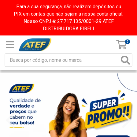
Para a sua segurança, não realizem depósitos ou
PIX em contas que não sejam a nossa conta oficial.
Nosso CNPJ é: 27.717.135/0001-29 ATEF
DISTRIBUIDORA EIRELI
0