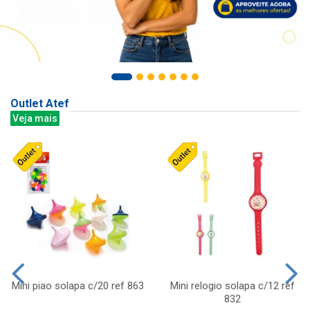
Outlet Atef
Veja mais
Mini piao solapa c/20 ref 863
Mini relogio solapa c/12 ref
832