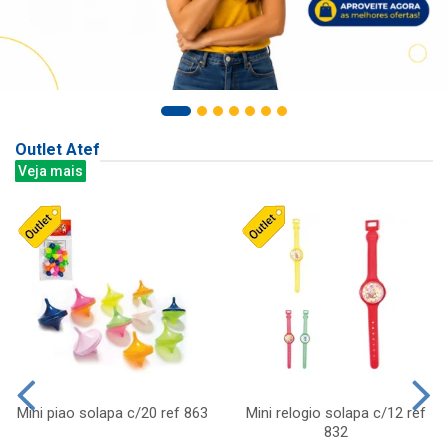
Outlet Atef
Veja mais
Mini piao solapa c/20 ref 863
Mini relogio solapa c/12 ref
832