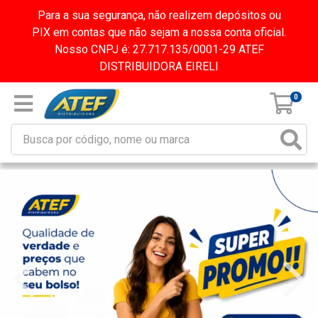
Para a sua segurança, não realizem depósitos ou
PIX em contas que não sejam a nossa conta oficial.
Nosso CNPJ é: 27.717.135/0001-29 ATEF
DISTRIBUIDORA EIRELI
0