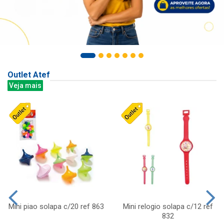
Outlet Atef
Veja mais
Mini piao solapa c/20 ref 863
Mini relogio solapa c/12 ref
832