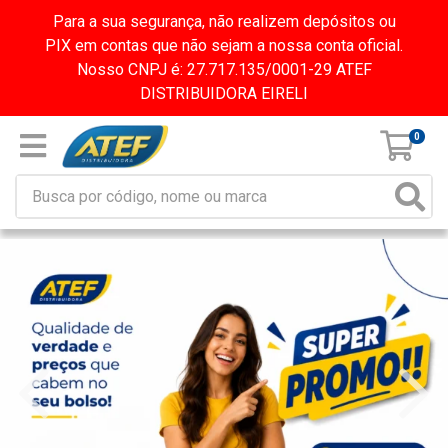
Para a sua segurança, não realizem depósitos ou
PIX em contas que não sejam a nossa conta oficial.
Nosso CNPJ é: 27.717.135/0001-29 ATEF
DISTRIBUIDORA EIRELI
0