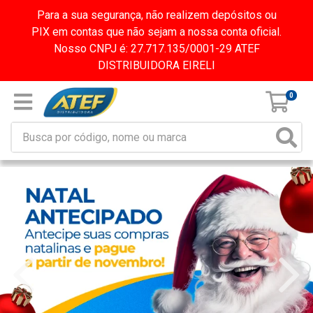
Para a sua segurança, não realizem depósitos ou
PIX em contas que não sejam a nossa conta oficial.
Nosso CNPJ é: 27.717.135/0001-29 ATEF
DISTRIBUIDORA EIRELI
0