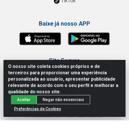
TikTok
Baixe já nosso APP
Site Seguro
O nosso site coleta cookies próprios e de
terceiros para proporcionar uma experiência
personalizada ao usuário, apresentar publicidade
relevante de acordo com o seu perfil e melhorar a
qualidade do nosso site.
Loja / Showroom
Aceitar
Negar não essenciais
Tel.: (11) 3227-0546
Preferências de Cookies
Av Vautier, 587/597 - Pari - São Paulo/SP