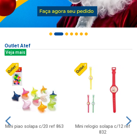
Outlet Atef
Veja mais
Mini piao solapa c/20 ref 863
Mini relogio solapa c/12 ref
832