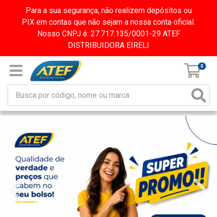
Para a sua segurança, não realizem depósitos ou
PIX em contas que não sejam a nossa conta oficial.
Nosso CNPJ é: 27.717.135/0001-29 ATEF
DISTRIBUIDORA EIRELI
0