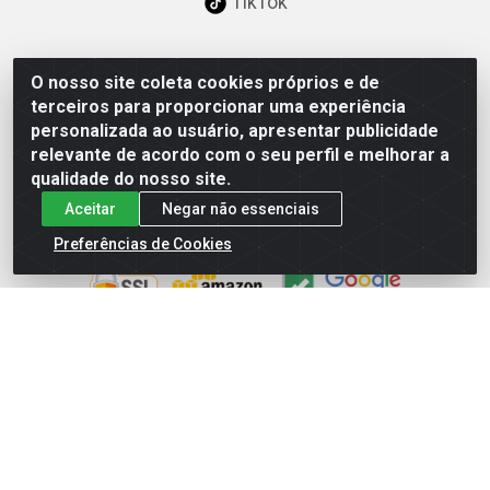
TikTok
O nosso site coleta cookies próprios e de
Baixe já nosso APP
terceiros para proporcionar uma experiência
personalizada ao usuário, apresentar publicidade
relevante de acordo com o seu perfil e melhorar a
qualidade do nosso site.
Aceitar
Negar não essenciais
Site Seguro
Preferências de Cookies
Loja / Showroom
Tel.: (11) 3227-0546
Av Vautier, 587/597 - Pari - São Paulo/SP