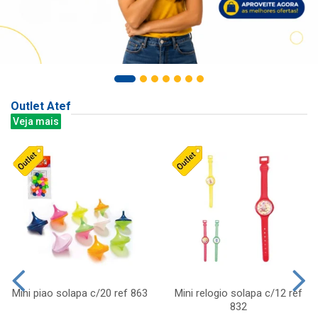
Outlet Atef
Veja mais
Mini piao solapa c/20 ref 863
Mini relogio solapa c/12 ref
832