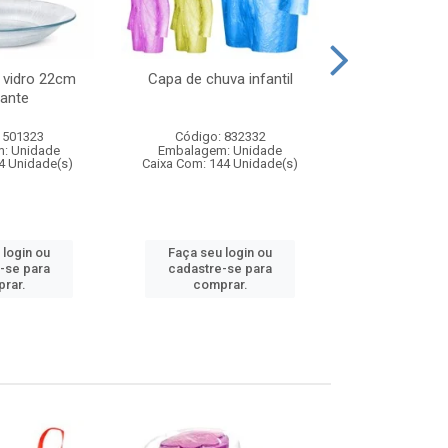
 vidro 22cm
Capa de chuva infantil
Jg prato fun
ante
diam
 501323
Código: 832332
Código:
: Unidade
Embalagem: Unidade
Embalagem
4 Unidade(s)
Caixa Com: 144 Unidade(s)
Caixa Com: 6
 login ou
Faça seu login ou
Faça seu 
-se para
cadastre-se para
cadastre
rar.
comprar.
comp