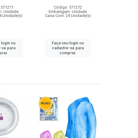
 571271
Código: 571272
Código:
: Unidade
Embalagem: Unidade
Embalagem
4 Unidade(s)
Caixa Com: 24 Unidade(s)
Caixa Com: 4
 login ou
Faça seu login ou
Faça seu 
-se para
cadastre-se para
cadastre
rar.
comprar.
comp