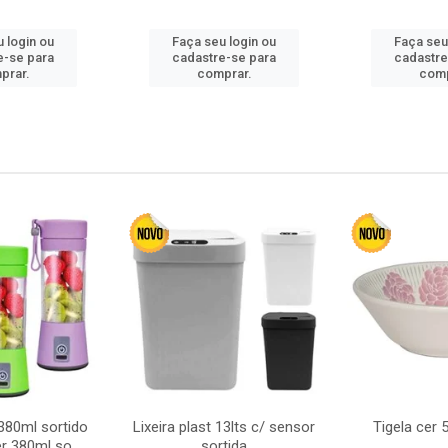
 login ou
Faça seu login ou
Faça seu
e-se para
cadastre-se para
cadastre
prar.
comprar.
comp
380ml sortido
Lixeira plast 13lts c/ sensor
Tigela cer
r 380ml so
sortida