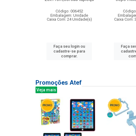
: 135177
Código: 006452
Código
m: Unidade
Embalagem: Unidade
Embalage
12 Unidade(s)
Caixa Com: 24 Unidade(s)
Caixa Com: 
u login ou
Faça seu login ou
Faça seu
e-se para
cadastre-se para
cadastr
prar.
comprar.
com
Promoções Atef
Veja mais