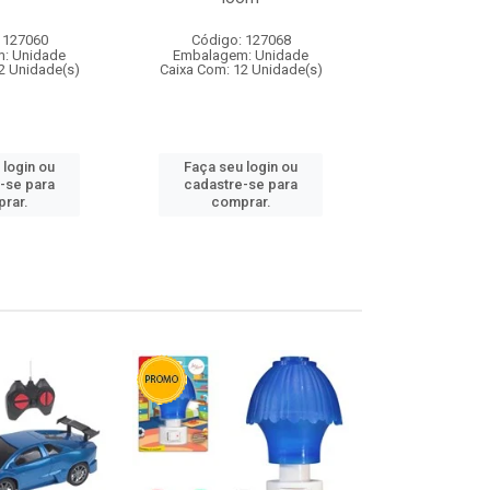
 127060
Código: 127068
Código:
: Unidade
Embalagem: Unidade
Embalagem
2 Unidade(s)
Caixa Com: 12 Unidade(s)
Caixa Com: 1
 login ou
Faça seu login ou
Faça seu 
-se para
cadastre-se para
cadastre
rar.
comprar.
comp