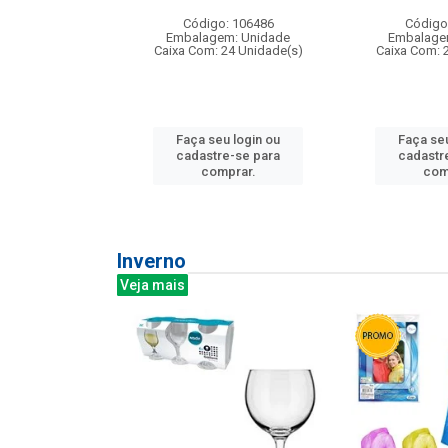
: 275814
Código: 106486
Código
m: Unidade
Embalagem: Unidade
Embalage
240 Unidade(s)
Caixa Com: 24 Unidade(s)
Caixa Com: 
u login ou
Faça seu login ou
Faça seu
e-se para
cadastre-se para
cadastr
prar.
comprar.
com
Inverno
Veja mais