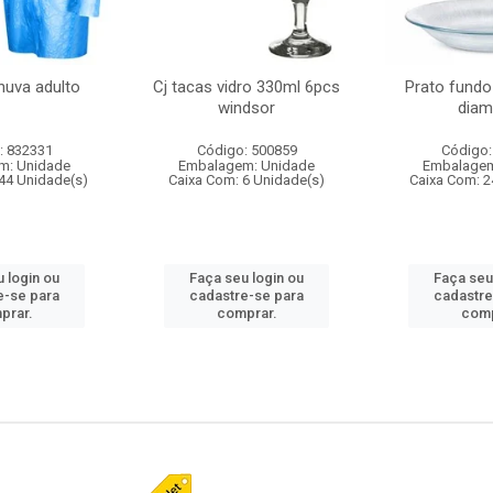
huva adulto
Cj tacas vidro 330ml 6pcs
Prato fundo
windsor
diam
: 832331
Código: 500859
Código:
m: Unidade
Embalagem: Unidade
Embalagem
44 Unidade(s)
Caixa Com: 6 Unidade(s)
Caixa Com: 2
 login ou
Faça seu login ou
Faça seu
e-se para
cadastre-se para
cadastre
prar.
comprar.
comp