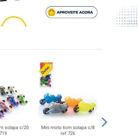
cm solapa c/20
Mini moto 6cm solapa c/8
Giro helice so
 719
ref 726
75