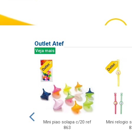
Outlet Atef
Veja mais
last c/div
Mini piao solapa c/20 ref
Mini relogio 
m ursinhos sor
863
8