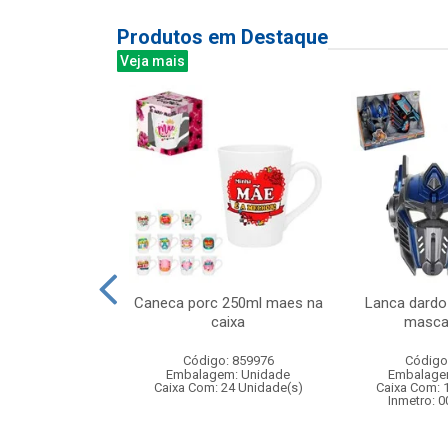
Produtos em Destaque
Veja mais
al com cajado
Caneca porc 250ml maes na
Lanca dardo
x33cm
caixa
masca
: 838485
Código: 859976
Código
m: Unidade
Embalagem: Unidade
Embalage
12 Unidade(s)
Caixa Com: 24 Unidade(s)
Caixa Com: 
Inmetro: 