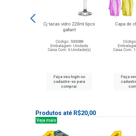
o raso 25,5cm
Cj tacas vidro 220ml 6pcs
Capa de c
e petala
gallant
: 503787
Código: 500088
Código
m: Unidade
Embalagem: Unidade
Embalage
24 Unidade(s)
Caixa Com: 6 Unidade(s)
Caixa Com: 1
u login ou
Faça seu login ou
Faça seu
e-se para
cadastre-se para
cadastr
prar.
comprar.
com
Produtos até R$20,00
Veja mais