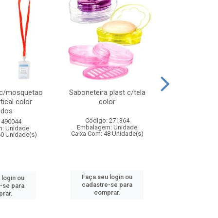
 c/mosquetao
Saboneteira plast c/tela
Prato plas
tical color
color
colo
idos
Código: 271364
Código:
 490044
Embalagem: Unidade
Embalagem
: Unidade
Caixa Com: 48 Unidade(s)
Caixa Com: 4
60 Unidade(s)
Faça seu login ou
Faça seu 
 login ou
cadastre-se para
cadastre
-se para
comprar.
comp
rar.