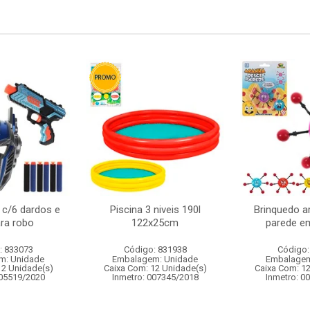
 c/6 dardos e
Piscina 3 niveis 190l
Brinquedo a
ra robo
122x25cm
parede em
: 833073
Código: 831938
Código:
m: Unidade
Embalagem: Unidade
Embalagem
12 Unidade(s)
Caixa Com: 12 Unidade(s)
Caixa Com: 1
005519/2020
Inmetro: 007345/2018
Inmetro: 0