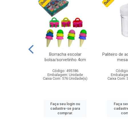
stico n.4 12cm
Borracha escolar
Paliteiro de a
bolsa/sorvetinho 4cm
mesa 
: 940550
Código: 495186
Código
m: Unidade
Embalagem: Unidade
Embalage
24 Unidade(s)
Caixa Com: 576 Unidade(s)
Caixa Com: 
u login ou
Faça seu login ou
Faça seu
e-se para
cadastre-se para
cadastr
prar.
comprar.
com