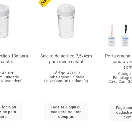
crilico 13g para
Saleiro de acrilico 7,5x4cm
Porta cracha
cristal
para mesa cristal
cordao ver
sort
: 471628
Código: 471629
Código:
m: Unidade
Embalagem: Unidade
Embalagem
36 Unidade(s)
Caixa Com: 36 Unidade(s)
Caixa Com: 3
 login ou
Faça seu login ou
Faça seu
e-se para
cadastre-se para
cadastre
prar.
comprar.
comp