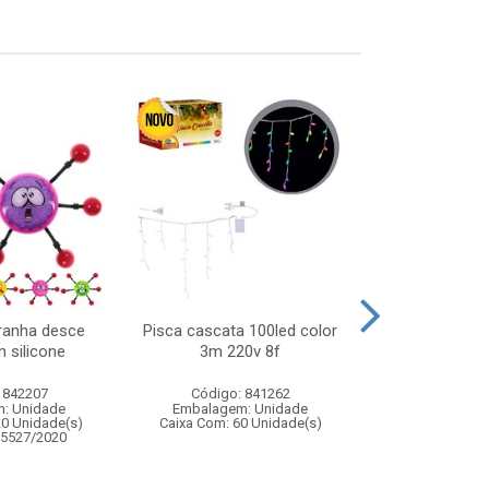
ranha desce
Pisca cascata 100led color
Pisca cortina 1
 silicone
3m 220v 8f
4,5mx40cm
 842207
Código: 841262
Código:
: Unidade
Embalagem: Unidade
Embalagem
20 Unidade(s)
Caixa Com: 60 Unidade(s)
Caixa Com: 6
05527/2020