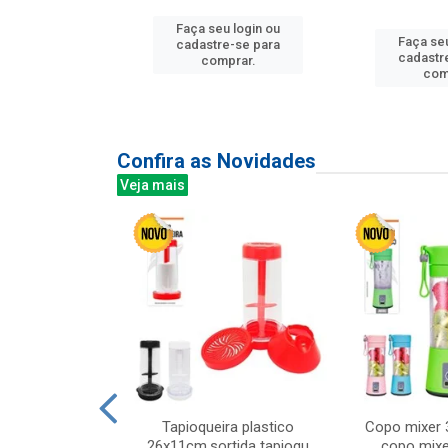
u login ou
Faça seu login ou
Faça seu
e-se para
cadastre-se para
cadastr
prar.
comprar.
com
Confira as Novidades
Veja mais
mesa cer 18cm
Tapioqueira plastico
Copo mixer 
irios
26x11cm,sortida tapioqu
copo mixe