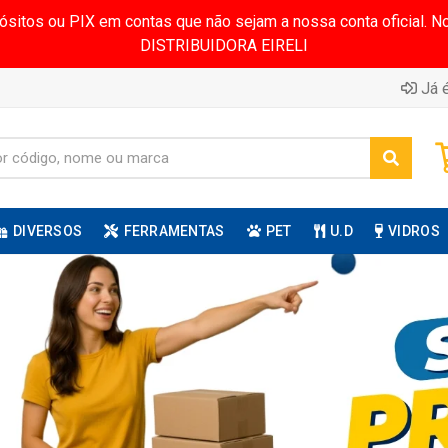
pósitos ou PIX em contas que não sejam a nossa conta oficial.
DISTRIBUIDORA EIRELI
Já é
DIVERSOS
FERRAMENTAS
PET
U.D
VIDROS