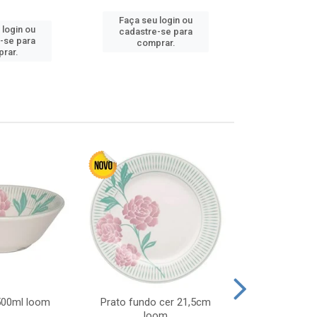
Faça seu login ou
Faça seu 
 login ou
cadastre-se para
cadastre
-se para
comprar.
comp
rar.
 500ml loom
Prato fundo cer 21,5cm
Prato raso c
loom