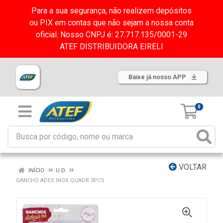
Para a sua segurança, não realizem depósitos
ou PIX em contas que não sejam a nossa conta
oficial. Nosso CNPJ é: 27.717.135/0001-29
ATEF DISTRIBUIDORA EIRELI
Baixe já nosso APP
0
VOLTAR
INÍCIO
U.D
GANCHO ADES INOX QUADR 3PCS