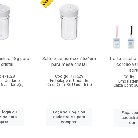
crilico 13g para
Saleiro de acrilico 7,5x4cm
Porta cracha
cristal
para mesa cristal
cordao ver
sort
: 471628
Código: 471629
Código:
m: Unidade
Embalagem: Unidade
Embalagem
36 Unidade(s)
Caixa Com: 36 Unidade(s)
Caixa Com: 3
 login ou
Faça seu login ou
Faça seu
e-se para
cadastre-se para
cadastre
prar.
comprar.
comp