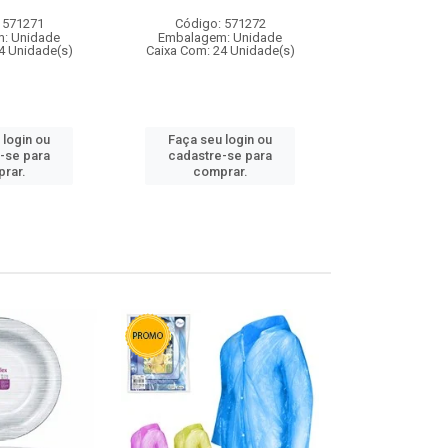
 571271
Código: 571272
Código:
: Unidade
Embalagem: Unidade
Embalagem
4 Unidade(s)
Caixa Com: 24 Unidade(s)
Caixa Com: 4
 login ou
Faça seu login ou
Faça seu 
-se para
cadastre-se para
cadastre
rar.
comprar.
comp