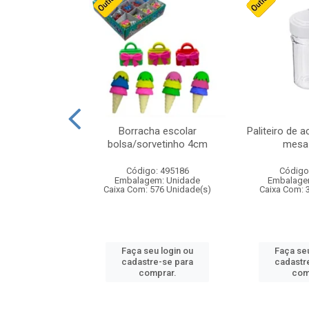
stico n.4 12cm
Borracha escolar
Paliteiro de a
bolsa/sorvetinho 4cm
mesa 
: 940550
Código: 495186
Código
m: Unidade
Embalagem: Unidade
Embalage
24 Unidade(s)
Caixa Com: 576 Unidade(s)
Caixa Com: 
u login ou
Faça seu login ou
Faça seu
e-se para
cadastre-se para
cadastr
prar.
comprar.
com