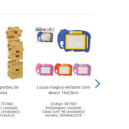
 perdeu de
Lousa magica elefante com
Bastao bolh
eira
abaco 16x24cm
gigant
 707460
Código: 837923
Código:
: Unidade
Embalagem: Unidade
Embalagem
4 Unidade(s)
Caixa Com: 96 Unidade(s)
Caixa Com: 4
 01264-25
Inmetro: 005964/2019
Inmetro: 0