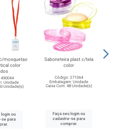
 c/mosquetao
Saboneteira plast c/tela
Prato plas
tical color
color
colo
idos
Código: 271364
Código:
 490044
Embalagem: Unidade
Embalagem
: Unidade
Caixa Com: 48 Unidade(s)
Caixa Com: 4
60 Unidade(s)
Faça seu login ou
Faça seu 
 login ou
cadastre-se para
cadastre
-se para
comprar.
comp
rar.