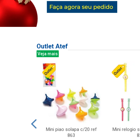
Outlet Atef
Veja mais
last c/div
Mini piao solapa c/20 ref
Mini relogio 
m ursinhos sor
863
8