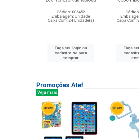
irios
26x11cm,sortida tapioqu
copo mixe
: 135177
Código: 006452
Código
m: Unidade
Embalagem: Unidade
Embalage
12 Unidade(s)
Caixa Com: 24 Unidade(s)
Caixa Com: 
u login ou
Faça seu login ou
Faça seu
e-se para
cadastre-se para
cadastr
prar.
comprar.
com
Promoções Atef
Veja mais