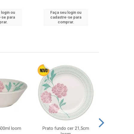
 login ou
Faça seu login ou
Faça seu 
-se para
cadastre-se para
cadastre
rar.
comprar.
comp
 500ml loom
Prato fundo cer 21,5cm
Prato raso c