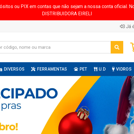
pósitos ou PIX em contas que não sejam a nossa conta oficial.
DISTRIBUIDORA EIRELI
Já é
DIVERSOS
FERRAMENTAS
PET
U.D
VIDROS