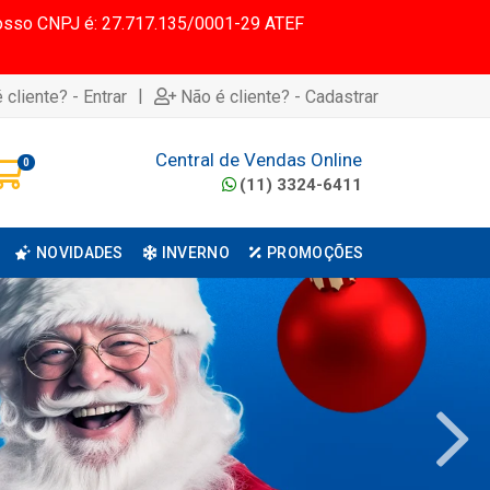
 Nosso CNPJ é: 27.717.135/0001-29 ATEF
|
 cliente? - Entrar
Não é cliente? - Cadastrar
Central de Vendas Online
0
(11) 3324-6411
NOVIDADES
INVERNO
PROMOÇÕES