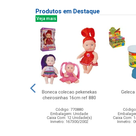
Produtos em Destaque
Veja mais
ca c/luz e som
Boneca colecao pekenekas
Geleca
2cm
cheirosinhas 16cm ref 880
: 841380
Código: 770880
Código
m: Unidade
Embalagem: Unidade
Embalage
48 Unidade(s)
Caixa Com: 12 Unidade(s)
Caixa Com: 1
008368/2019
Inmetro: 167300/2002
Inmetro: 