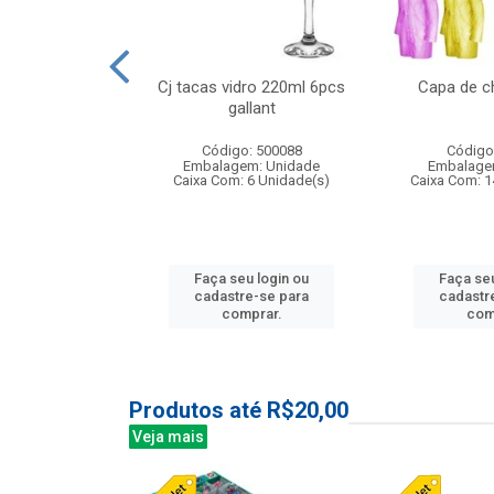
o raso 25,5cm
Cj tacas vidro 220ml 6pcs
Capa de c
e petala
gallant
: 503787
Código: 500088
Código
m: Unidade
Embalagem: Unidade
Embalage
24 Unidade(s)
Caixa Com: 6 Unidade(s)
Caixa Com: 1
u login ou
Faça seu login ou
Faça seu
e-se para
cadastre-se para
cadastr
prar.
comprar.
com
Produtos até R$20,00
Veja mais