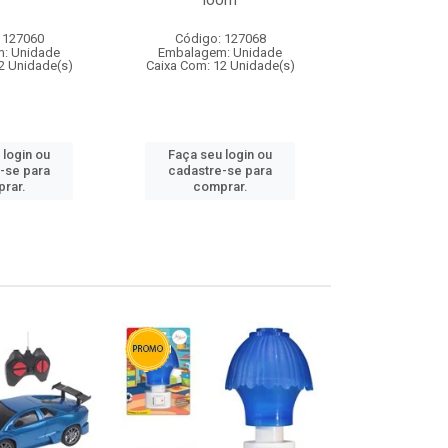
loom
 127060
Código: 127068
Código:
: Unidade
Embalagem: Unidade
Embalagem
2 Unidade(s)
Caixa Com: 12 Unidade(s)
Caixa Com: 1
 login ou
Faça seu login ou
Faça seu 
-se para
cadastre-se para
cadastre
rar.
comprar.
comp