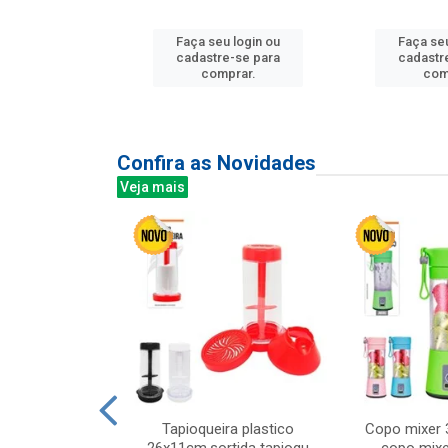
u login ou
Faça seu login ou
Faça seu
e-se para
cadastre-se para
cadastr
prar.
comprar.
com
Confira as Novidades
Veja mais
mesa cer 18cm
Tapioqueira plastico
Copo mixer 