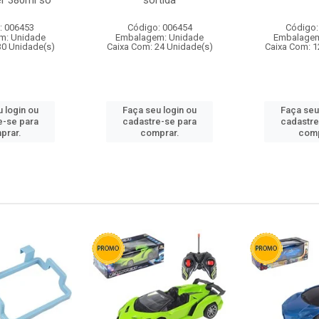
r 380ml so
sortida
: 006453
Código: 006454
Código:
m: Unidade
Embalagem: Unidade
Embalagem
30 Unidade(s)
Caixa Com: 24 Unidade(s)
Caixa Com: 1
 login ou
Faça seu login ou
Faça seu
e-se para
cadastre-se para
cadastre
prar.
comprar.
comp