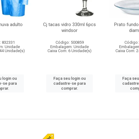
huva adulto
Cj tacas vidro 330ml 6pcs
Prato fundo
windsor
diam
: 832331
Código: 500859
Código:
m: Unidade
Embalagem: Unidade
Embalagem
44 Unidade(s)
Caixa Com: 6 Unidade(s)
Caixa Com: 2
 login ou
Faça seu login ou
Faça seu
e-se para
cadastre-se para
cadastre
prar.
comprar.
comp