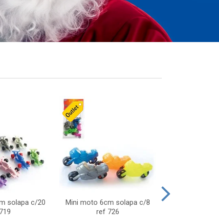
cm solapa c/20
Mini moto 6cm solapa c/8
Giro helice so
 719
ref 726
75