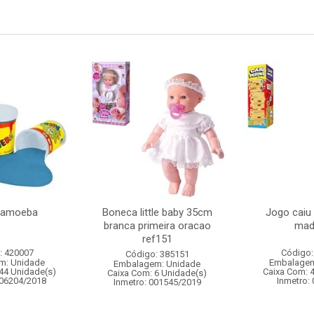
 amoeba
Boneca little baby 35cm
Jogo caiu
branca primeira oracao
mad
ref151
: 420007
Código:
Código: 385151
m: Unidade
Embalagem
Embalagem: Unidade
44 Unidade(s)
Caixa Com: 
Caixa Com: 6 Unidade(s)
006204/2018
Inmetro:
Inmetro: 001545/2019