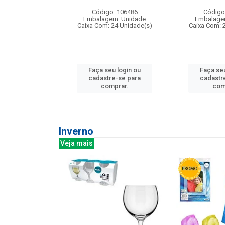
: 275814
Código: 106486
Código
m: Unidade
Embalagem: Unidade
Embalage
240 Unidade(s)
Caixa Com: 24 Unidade(s)
Caixa Com: 
u login ou
Faça seu login ou
Faça seu
e-se para
cadastre-se para
cadastr
prar.
comprar.
com
Inverno
Veja mais