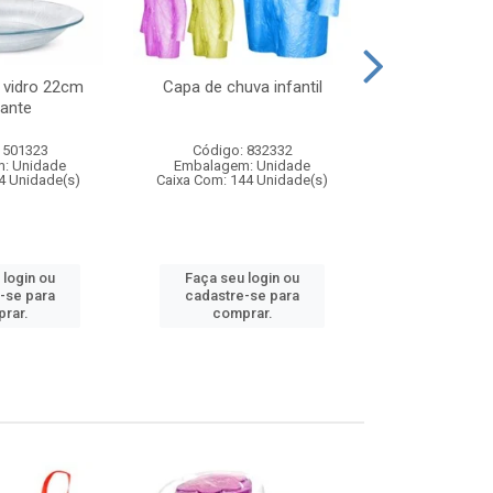
 vidro 22cm
Capa de chuva infantil
Jg prato fun
ante
diam
 501323
Código: 832332
Código:
: Unidade
Embalagem: Unidade
Embalagem
4 Unidade(s)
Caixa Com: 144 Unidade(s)
Caixa Com: 6
 login ou
Faça seu login ou
Faça seu 
-se para
cadastre-se para
cadastre
rar.
comprar.
comp