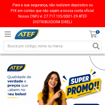
Para a sua segurança, não realizem depósitos ou
PIX em contas que não sejam a nossa conta oficial.
Nosso CNPJ é: 27.717.135/0001-29 ATEF
DISTRIBUIDORA EIRELI
0