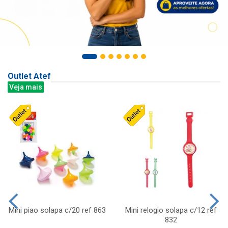
Outlet Atef
Veja mais
Mini piao solapa c/20 ref 863
Mini relogio solapa c/12 ref
832