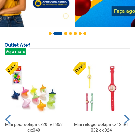
Outlet Atef
Veja mais
Mini piao solapa c/20 ref 863
Mini relogio solapa c/12 ref
cx:048
832 cx:024