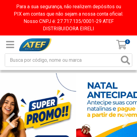
Para a sua segurança, não realizem depósitos ou
PIX em contas que não sejam a nossa conta oficial.
Nosso CNPJ é: 27.717.135/0001-29 ATEF
DISTRIBUIDORA EIRELI
0