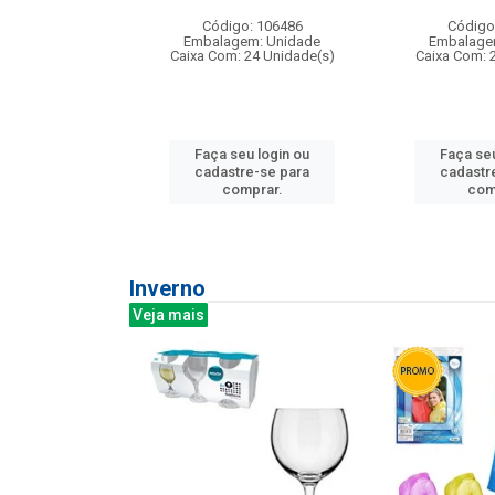
: 275814
Código: 106486
Código
m: Unidade
Embalagem: Unidade
Embalage
240 Unidade(s)
Caixa Com: 24 Unidade(s)
Caixa Com: 
u login ou
Faça seu login ou
Faça seu
e-se para
cadastre-se para
cadastr
prar.
comprar.
com
Inverno
Veja mais