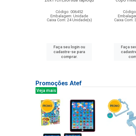
irios
26x11cm,sortida tapioqu
copo mixe
: 135177
Código: 006452
Código
m: Unidade
Embalagem: Unidade
Embalage
12 Unidade(s)
Caixa Com: 24 Unidade(s)
Caixa Com: 
u login ou
Faça seu login ou
Faça seu
e-se para
cadastre-se para
cadastr
prar.
comprar.
com
Promoções Atef
Veja mais