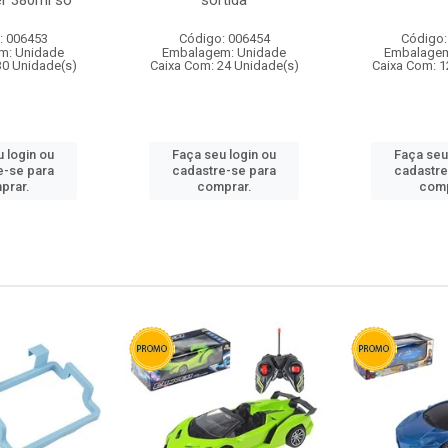
r 380ml so
sortida
: 006453
Código: 006454
Código:
m: Unidade
Embalagem: Unidade
Embalagem
30 Unidade(s)
Caixa Com: 24 Unidade(s)
Caixa Com: 1
 login ou
Faça seu login ou
Faça seu
e-se para
cadastre-se para
cadastre
prar.
comprar.
comp