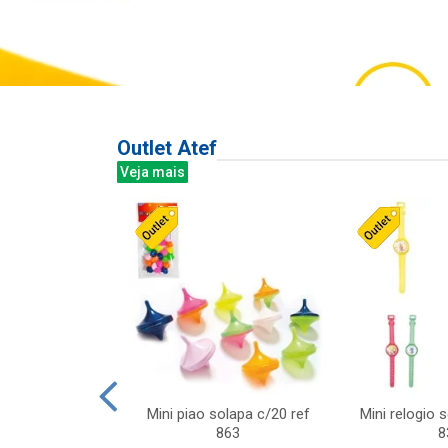
Outlet Atef
Veja mais
last c/div
Mini piao solapa c/20 ref
Mini relogio 
m ursinhos sor
863
8