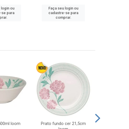
 login ou
Faça seu login ou
Faça seu 
-se para
cadastre-se para
cadastre
rar.
comprar.
comp
 500ml loom
Prato fundo cer 21,5cm
Prato raso c