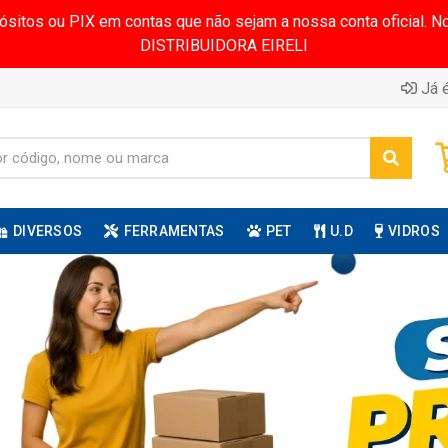
pósitos ou PIX em contas que não sejam a nossa conta oficial.
DISTRIBUIDORA EIRELI
Já é
DIVERSOS
FERRAMENTAS
PET
U.D
VIDROS