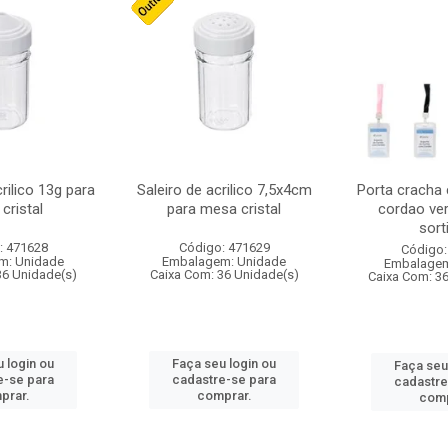
crilico 13g para
Saleiro de acrilico 7,5x4cm
Porta cracha
cristal
para mesa cristal
cordao ver
sort
: 471628
Código: 471629
Código:
m: Unidade
Embalagem: Unidade
Embalagem
36 Unidade(s)
Caixa Com: 36 Unidade(s)
Caixa Com: 3
 login ou
Faça seu login ou
Faça seu
e-se para
cadastre-se para
cadastre
prar.
comprar.
comp