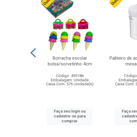
stico n.4 12cm
Borracha escolar
Paliteiro de a
bolsa/sorvetinho 4cm
mesa 
: 940550
Código: 495186
Código
m: Unidade
Embalagem: Unidade
Embalage
24 Unidade(s)
Caixa Com: 576 Unidade(s)
Caixa Com: 
u login ou
Faça seu login ou
Faça seu
e-se para
cadastre-se para
cadastr
prar.
comprar.
com