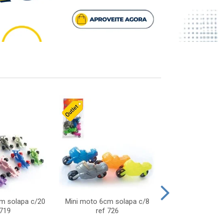
cm solapa c/20
Mini moto 6cm solapa c/8
Giro helice so
 719
ref 726
75