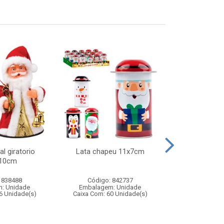
l giratorio
Lata chapeu 11x7cm
Jogo barril 
x10cm
adagas – brinq
de av
 838488
Código: 842737
Código:
: Unidade
Embalagem: Unidade
Embalagem
6 Unidade(s)
Caixa Com: 60 Unidade(s)
Caixa Com: 1
Inmetro: 0