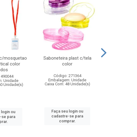
 c/mosquetao
Saboneteira plast c/tela
Prato plas
tical color
color
colo
idos
Código: 271364
Código:
 490044
Embalagem: Unidade
Embalagem
: Unidade
Caixa Com: 48 Unidade(s)
Caixa Com: 4
60 Unidade(s)
Faça seu login ou
Faça seu 
 login ou
cadastre-se para
cadastre
-se para
comprar.
comp
rar.