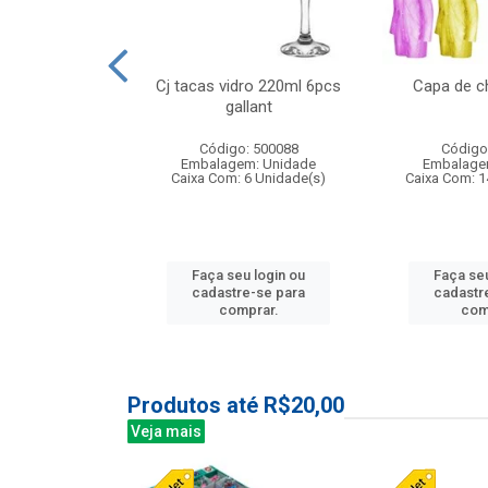
o raso 25,5cm
Cj tacas vidro 220ml 6pcs
Capa de c
e petala
gallant
: 503787
Código: 500088
Código
m: Unidade
Embalagem: Unidade
Embalage
24 Unidade(s)
Caixa Com: 6 Unidade(s)
Caixa Com: 1
u login ou
Faça seu login ou
Faça seu
e-se para
cadastre-se para
cadastr
prar.
comprar.
com
Produtos até R$20,00
Veja mais