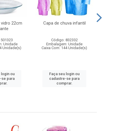
 vidro 22cm
Capa de chuva infantil
Jg prato fun
ante
diam
 501323
Código: 832332
Código:
: Unidade
Embalagem: Unidade
Embalagem
4 Unidade(s)
Caixa Com: 144 Unidade(s)
Caixa Com: 6
 login ou
Faça seu login ou
Faça seu 
-se para
cadastre-se para
cadastre
rar.
comprar.
comp