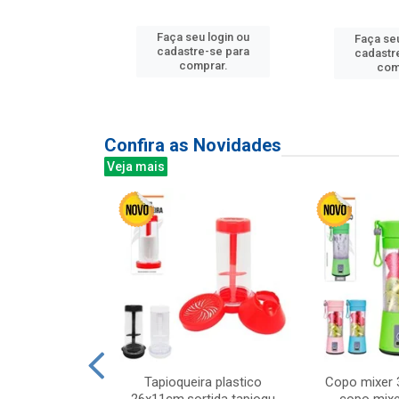
u login ou
Faça seu login ou
Faça seu
e-se para
cadastre-se para
cadastr
prar.
comprar.
com
Confira as Novidades
Veja mais
mesa cer 18cm
Tapioqueira plastico
Copo mixer 