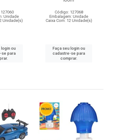
loom
 127060
Código: 127068
Código:
: Unidade
Embalagem: Unidade
Embalagem
2 Unidade(s)
Caixa Com: 12 Unidade(s)
Caixa Com: 1
 login ou
Faça seu login ou
Faça seu 
-se para
cadastre-se para
cadastre
rar.
comprar.
comp