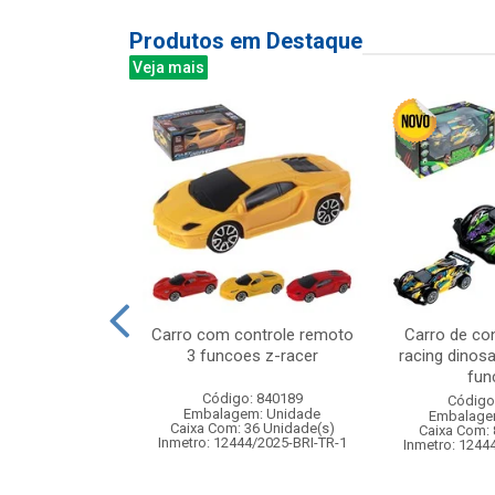
Produtos em Destaque
Veja mais
z 100led bco
Carro com controle remoto
Carro de co
,2m 220v 8f
3 funcoes z-racer
racing dinos
fun
: 842926
Código: 840189
Código
m: Unidade
Embalagem: Unidade
Embalage
120 Unidade(s)
Caixa Com: 36 Unidade(s)
Caixa Com: 
Inmetro: 12444/2025-BRI-TR-1
Inmetro: 1244