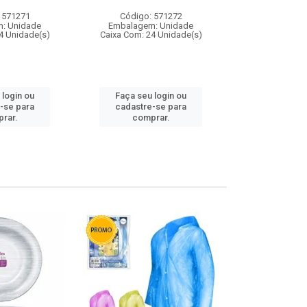
 571271
Código: 571272
Código:
: Unidade
Embalagem: Unidade
Embalagem
4 Unidade(s)
Caixa Com: 24 Unidade(s)
Caixa Com: 4
 login ou
Faça seu login ou
Faça seu 
-se para
cadastre-se para
cadastre
rar.
comprar.
comp