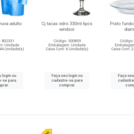
huva adulto
Cj tacas vidro 330ml 6pcs
Prato fundo
windsor
diam
: 832331
Código: 500859
Código:
m: Unidade
Embalagem: Unidade
Embalagem
44 Unidade(s)
Caixa Com: 6 Unidade(s)
Caixa Com: 2
 login ou
Faça seu login ou
Faça seu
e-se para
cadastre-se para
cadastre
prar.
comprar.
comp