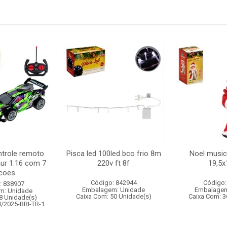
ntrole remoto
Pisca led 100led bco frio 8m
Noel musica
aur 1:16 com 7
220v ft 8f
19,5
coes
Código: 842944
Código:
: 838907
Embalagem: Unidade
Embalagem
m: Unidade
Caixa Com: 50 Unidade(s)
Caixa Com: 3
8 Unidade(s)
4/2025-BRI-TR-1